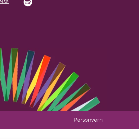
else
Personvern