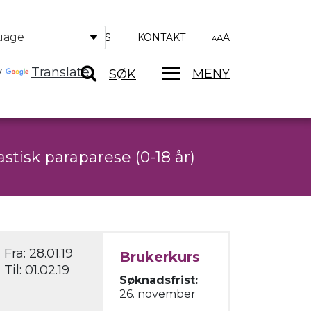
OM OSS
KONTAKT
A
y
Translate
MENY
SØK
tisk paraparese (0-18 år)
Fra:
28.01.19
Brukerkurs
Til:
01.02.19
Søknadsfrist:
26. november