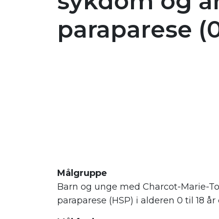
sykdom og ar
paraparese (0
Målgruppe
Barn og unge med Charcot-Marie-Too
paraparese (HSP) i alderen 0 til 18 å