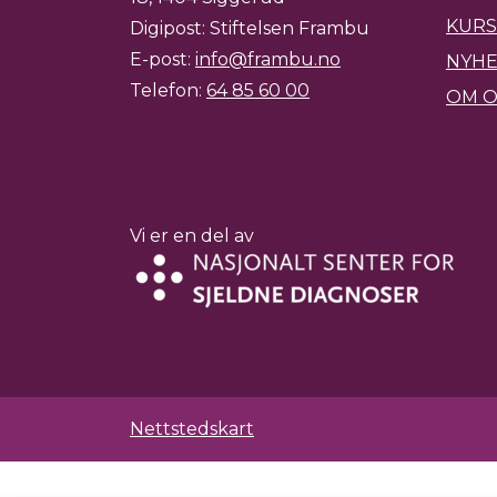
KURS
Digipost: Stiftelsen Frambu
E-post:
info@frambu.no
NYH
Telefon:
64 85 60 00
OM O
Vi er en del av
Nettstedskart