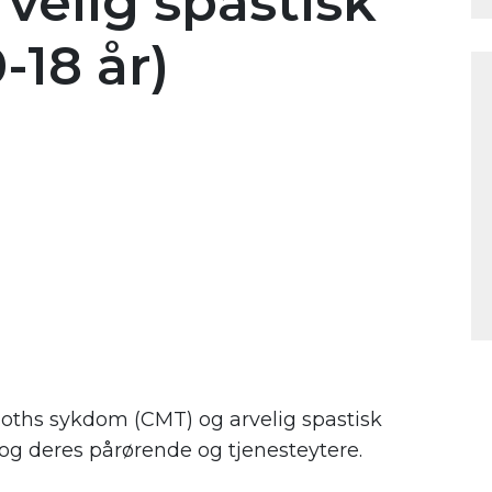
velig spastisk
-18 år)
ths sykdom (CMT) og arvelig spastisk
r og deres pårørende og tjenesteytere.