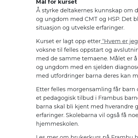
Mål for kurset
Å styrke deltakernes kunnskap om d
og ungdom med CMT og HSP. Det blir
situasjon og utveksle erfaringer.
Kurset er lagt opp etter
“Hvem er jeg
voksne til felles oppstart og avslutn
med de samme temaene. Målet er å bi
og ungdom med en sjelden diagnose,
med utfordringer barna deres kan m
Etter felles morgensamling får bar
et pedagogisk tilbud i Frambus barneha
barna skal bli kjent med hverandre 
erfaringer. Skolebarna vil også få noe
hjemmeskolen.
Les mer om brukerkurs på Frambu h