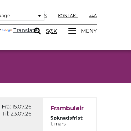
OM OSS
KONTAKT
A
y
Translate
MENY
SØK
Fra:
15.07.26
Frambuleir
Til:
23.07.26
Søknadsfrist:
1. mars