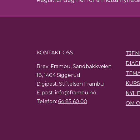
Registrér deg her for å motta nyhet
KONTAKT OSS
TJEN
DIAG
Brev: Frambu, Sandbakkveien
TEMA
18, 1404 Siggerud
KURS
Digipost: Stiftelsen Frambu
E-post:
info@frambu.no
NYH
Telefon:
64 85 60 00
OM O