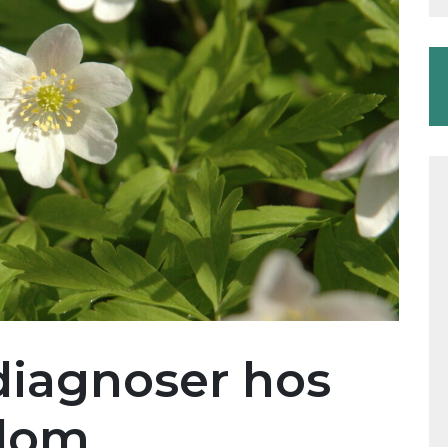
diagnoser hos
dom