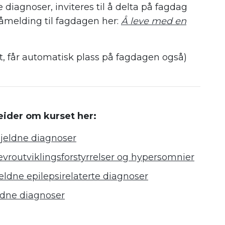
e diagnoser, inviteres til å delta på fagdag
åmelding til fagdagen her:
Å leve med en
t, får automatisk plass på fagdagen også)
ider om kurset her:
sjeldne diagnoser
vroutviklingsforstyrrelser og hypersomnier
eldne epilepsirelaterte diagnoser
ldne diagnoser