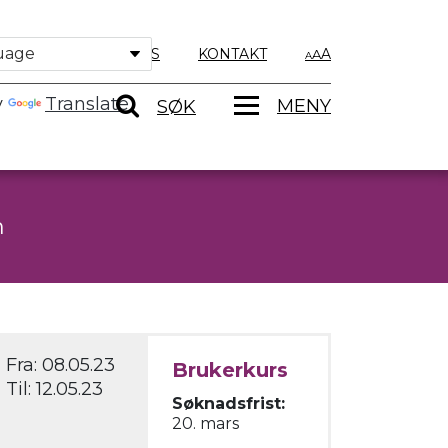
OM OSS
KONTAKT
A
y
Translate
MENY
SØK
m
Fra:
08.05.23
Brukerkurs
Til:
12.05.23
Søknadsfrist:
20. mars