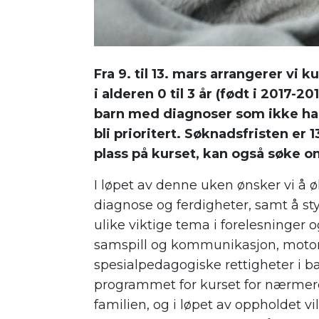
Fra 9. til 13. mars arrangerer vi
i alderen 0 til 3 år (født i 2017-2
barn med diagnoser som ikke har
bli prioritert. Søknadsfristen er 
plass på kurset, kan også søke om
I løpet av denne uken ønsker vi å
diagnose og ferdigheter, samt å sty
ulike viktige tema i forelesninger
samspill og kommunikasjon, motori
spesialpedagogiske rettigheter i b
programmet for kurset for nærmere 
familien, og i løpet av oppholdet vi