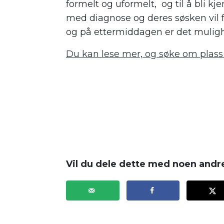
formelt og uformelt, og til å bli kj
med diagnose og deres søsken vil få
og på ettermiddagen er det mulighet
Du kan lese mer, og søke om plass
Vil du dele dette med noen andr