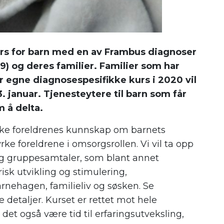
 kurs for barn med en av Frambus diagnoser
019) og deres familier. Familier som har
 egne diagnosespesifikke kurs i 2020 vil
13. januar. Tjenesteytere til barn som får
 å delta.
 øke foreldrenes kunnskap om barnets
rke foreldrene i omsorgsrollen. Vi vil ta opp
 og gruppesamtaler, som blant annet
sk utvikling og stimulering,
arnehagen, familieliv og søsken. Se
detaljer. Kurset er rettet mot hele
l det også være tid til erfaringsutveksling,