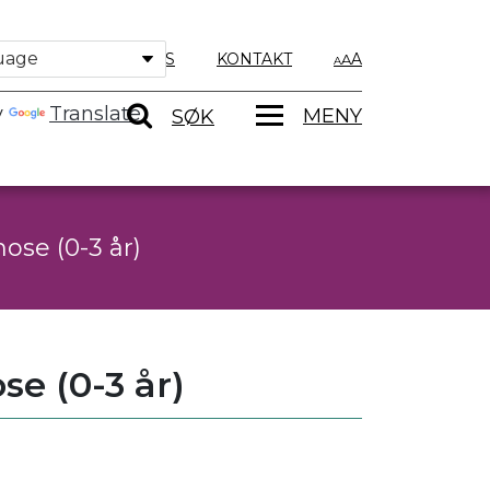
OM OSS
KONTAKT
A
y
Translate
MENY
SØK
ose (0-3 år)
se (0-3 år)