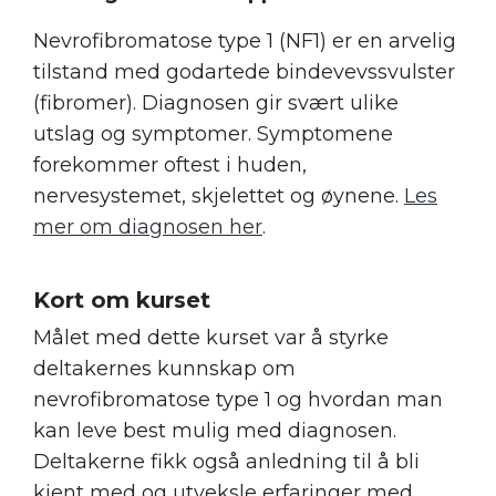
Nevrofibromatose type 1 (NF1) er en arvelig
tilstand med godartede bindevevssvulster
(fibromer). Diagnosen gir svært ulike
utslag og symptomer. Symptomene
forekommer oftest i huden,
nervesystemet, skjelettet og øynene.
Les
mer om diagnosen her
.
Kort om kurset
Målet med dette kurset var
å styrke
deltakernes kunnskap om
nevrofibromatose type 1 og hvordan man
kan leve
best mulig med diagnosen.
Deltakerne fikk også anledning til å bli
kjent med og utveksle erfaringer med