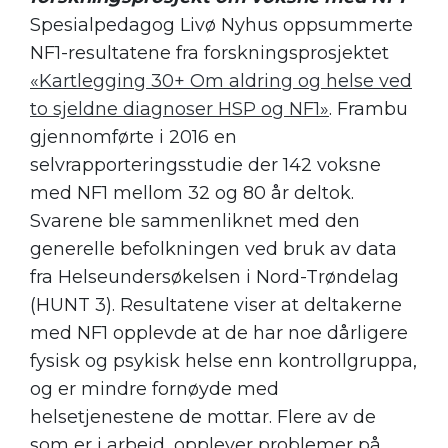
Spesialpedagog Livø Nyhus oppsummerte
NF1-resultatene fra forskningsprosjektet
«Kartlegging 30+ Om aldring og helse ved
to sjeldne diagnoser HSP og NF1»
. Frambu
gjennomførte i 2016 en
selvrapporteringsstudie der 142 voksne
med NF1 mellom 32 og 80 år deltok.
Svarene ble sammenliknet med den
generelle befolkningen ved bruk av data
fra Helseundersøkelsen i Nord-Trøndelag
(HUNT 3). Resultatene viser at deltakerne
med NF1 opplevde at de har noe dårligere
fysisk og psykisk helse enn kontrollgruppa,
og er mindre fornøyde med
helsetjenestene de mottar.
Flere av de
som er i arbeid, opplever problemer på