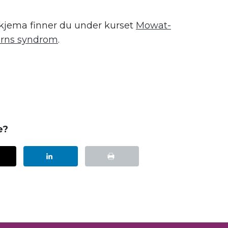
kjema finner du under kurset
Mowat-
orns syndrom
.
e?