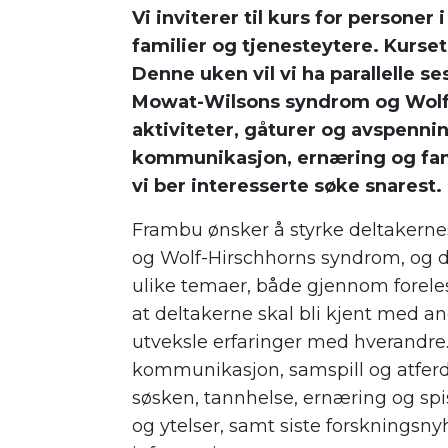
Vi inviterer til kurs for personer
familier og tjenesteytere. Kurset 
Denne uken vil vi ha parallelle 
Mowat-Wilsons syndrom og Wolf-
aktiviteter, gåturer og avspenni
kommunikasjon, ernæring og famil
vi ber interesserte søke snarest.
Frambu ønsker å styrke deltaker
og Wolf-Hirschhorns syndrom, og de
ulike temaer, både gjennom forele
at deltakerne skal bli kjent med and
utveksle erfaringer med hverandre
kommunikasjon, samspill og atferd, 
søsken, tannhelse, ernæring og spis
og ytelser, samt siste forskningsny