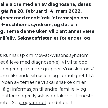
 i alle aldre med en av diagnosene, deres
går fra 28. februar til 4. mars 2022.
sesjoner med medisinsk informasjon om
Hirschhorns syndrom, og det blir
ng. Tema denne uken vil blant annet være
ieliv. Søknadsfristen er forlenget, og
nes kunnskap om Mowat-Wilsons syndrom
t å leve med diagnosen(e). Vi vil ta opp
sninger og i mindre grupper. Vi ønsker også
re i liknende situasjon, og få mulighet til å
. Noen av temaene vi skal snakke om er
å gi informasjon til andre, familieliv og
eutfordringer, fysisk ivaretakelse, tjenester
heter. Se
programmet
for detaljert