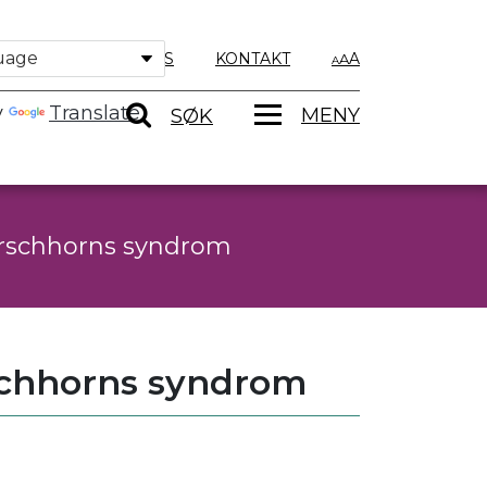
OM OSS
KONTAKT
A
y
Translate
MENY
SØK
rschhorns syndrom
schhorns syndrom