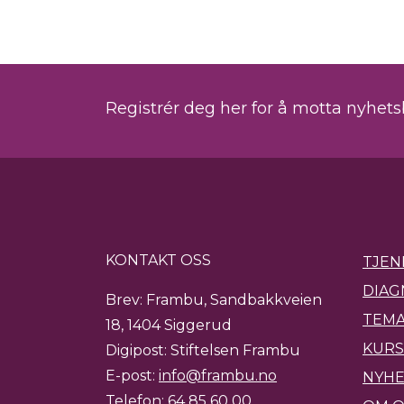
Registrér deg her for å motta nyhet
KONTAKT OSS
TJEN
DIAG
Brev: Frambu, Sandbakkveien
TEMA
18, 1404 Siggerud
KURS
Digipost: Stiftelsen Frambu
E-post:
info@frambu.no
NYH
Telefon:
64 85 60 00