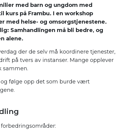
familier med barn og ungdom med
l kurs på Frambu. I en workshop
nger med helse- og omsorgstjenestene.
lig: Samhandlingen må bli bedre, og
en alene.
erdag der de selv må koordinere tjenester,
drift på tvers av instanser. Mange opplever
ok sammen.
kt og følge opp det som burde vært
ngene.
dling
e forbedringsområder: