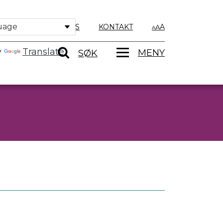
OM OSS
KONTAKT
A
y
Translate
MENY
SØK