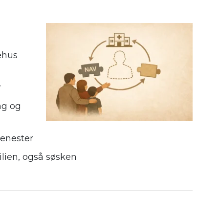
ehus
r
ng og
jenester
ilien, også søsken