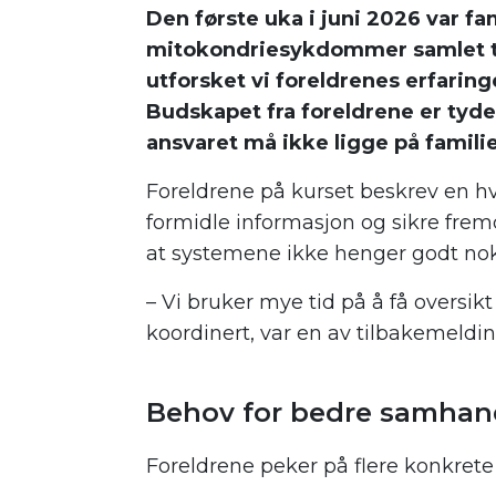
Den første uka i juni 2026 var 
mitokondriesykdommer samlet ti
utforsket vi foreldrenes erfari
Budskapet fra foreldrene er tyde
ansvaret må ikke ligge på famili
Foreldrene på kurset beskrev en hv
formidle informasjon og sikre frem
at systemene ikke henger godt n
– Vi bruker mye tid på å få oversi
koordinert, var en av tilbakemeldi
.
Behov for bedre samhan
Foreldrene peker på flere konkret