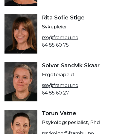
Rita Sofie Stige
Sykepleier
rss@frambu.no
64 85 60 75
Solvor Sandvik Skaar
Ergoterapeut
sss@frambu.no
64 85 60 27
Torun Vatne
Psykologspesialist, Phd
psykolog@frambu.no