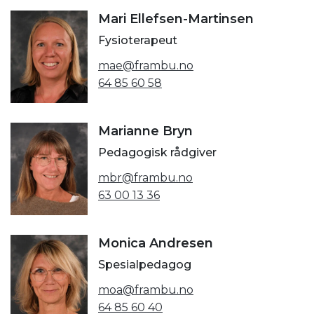
Mari Ellefsen-Martinsen
Fysioterapeut
mae@frambu.no
64 85 60 58
Marianne Bryn
Pedagogisk rådgiver
mbr@frambu.no
63 00 13 36
Monica Andresen
Spesialpedagog
moa@frambu.no
64 85 60 40