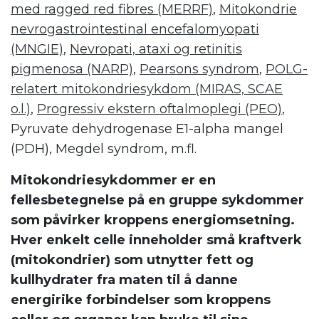
med ragged red fibres (MERRF)
,
Mitokondrie
nevrogastrointestinal encefalomyopati
(MNGIE)
,
Nevropati, ataxi og retinitis
pigmenosa (NARP)
,
Pearsons syndrom
,
POLG-
relatert mitokondriesykdom (MIRAS, SCAE
o.l.)
,
Progressiv ekstern oftalmoplegi (PEO)
,
Pyruvate dehydrogenase E1-alpha mangel
(PDH), Megdel syndrom, m.fl.
Mitokondriesykdommer er en
fellesbetegnelse på en gruppe sykdommer
som påvirker kroppens energiomsetning.
Hver enkelt celle inneholder små kraftverk
(mitokondrier) som utnytter fett og
kullhydrater fra maten til å danne
energirike forbindelser som kroppens