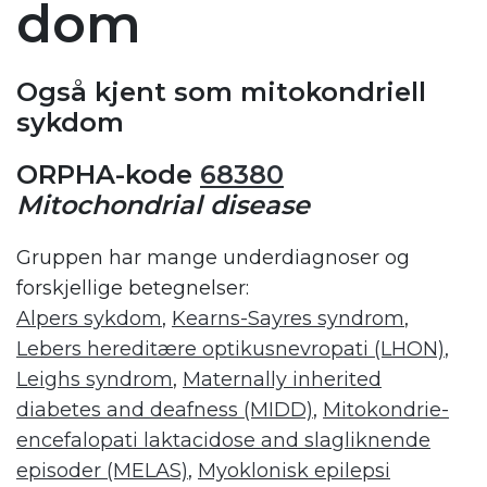
dom
Også kjent som mitokondriell
sykdom
ORPHA-kode
68380
Mitochondrial disease
Gruppen har mange underdiagnoser og
forskjellige betegnelser:
Alpers sykdom
,
Kearns-Sayres syndrom
,
Lebers hereditære optikusnevropati (LHON)
,
Leighs syndrom
,
Maternally inherited
diabetes and deafness (MIDD)
,
Mitokondrie-
encefalopati laktacidose and slagliknende
episoder (MELAS)
,
Myoklonisk epilepsi