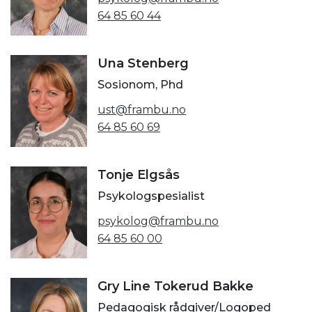
64 85 60 44
Una Stenberg
Sosionom, Phd
ust@frambu.no
64 85 60 69
Tonje Elgsås
Psykologspesialist
psykolog@frambu.no
64 85 60 00
Gry Line Tokerud Bakke
Pedagogisk rådgiver/Logoped