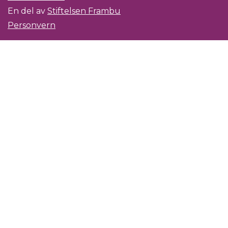
En del av
Stiftelsen Frambu
Personvern