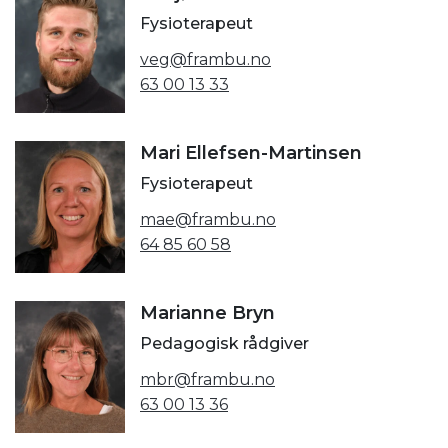
Fysioterapeut
veg@frambu.no
63 00 13 33
Mari Ellefsen-Martinsen
Fysioterapeut
mae@frambu.no
64 85 60 58
Marianne Bryn
Pedagogisk rådgiver
mbr@frambu.no
63 00 13 36