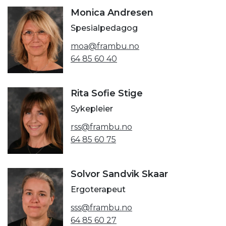
Monica Andresen
Spesialpedagog
moa@frambu.no
64 85 60 40
Rita Sofie Stige
Sykepleier
rss@frambu.no
64 85 60 75
Solvor Sandvik Skaar
Ergoterapeut
sss@frambu.no
64 85 60 27