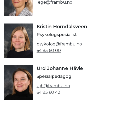
lege@frambu.no
Kristin Horndalsveen
Psykologspesialist
psykolog@frambu.no
64 85 60 00
Urd Johanne Håvie
Spesialpedagog
ujh@frambu.no
64 85 60 42