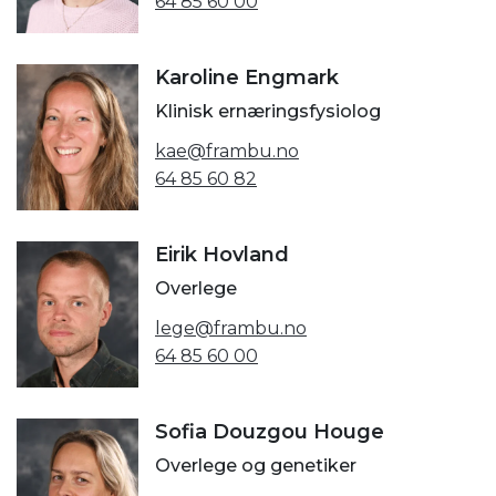
64 85 60 00
Karoline Engmark
Klinisk ernæringsfysiolog
kae@frambu.no
64 85 60 82
Eirik Hovland
Overlege
lege@frambu.no
64 85 60 00
Sofia Douzgou Houge
Overlege og genetiker