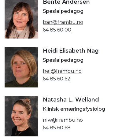
Bente Andersen
Spesialpedagog
ban@frambu.no
64 85 60 00
Heidi Elisabeth Nag
Spesialpedagog
hel@frambu.no
64 85 60 62
Natasha L. Welland
Klinisk ernæringsfysiolog
nlw@frambu.no
64 85 60 68