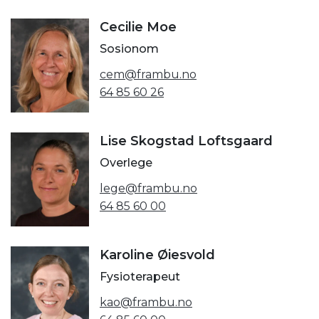
Cecilie Moe
Sosionom
cem@frambu.no
64 85 60 26
Lise Skogstad Loftsgaard
Overlege
lege@frambu.no
64 85 60 00
Karoline Øiesvold
Fysioterapeut
kao@frambu.no