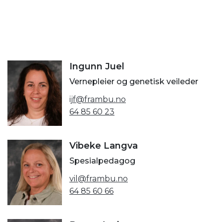
Ingunn Juel
Vernepleier og genetisk veileder
ijf@frambu.no
64 85 60 23
Vibeke Langva
Spesialpedagog
vil@frambu.no
64 85 60 66