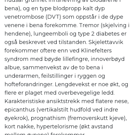
bena), og en type blodpropp kalt dyp
venetrombose (DVT) som oppstår i de dype
venene i bena forekomme. Tremor (skjelving i
hendene), lungeemboli og type 2 diabetes er
også beskrevet ved tilstanden. Skjelettavvik
forekommer oftere enn ved Klinefelters
syndrom med bøyde lillefingre, innoverbøyd
albue, sammenvekst av de to bena i
underarmen, feilstillinger i ryggen og
hofteforandringer. Lengdevekst er noe økt, og
flere er plaget med overbevegelige ledd.
Karakteristiske ansiktstrekk med flatere nese,
epicanthus (vertikalstilt hudfold ved indre
øyekrok), prognathism (fremoverskutt kjeve),
kort nakke, hypertelorisme (økt avstand
mellom øynene) forekommer.