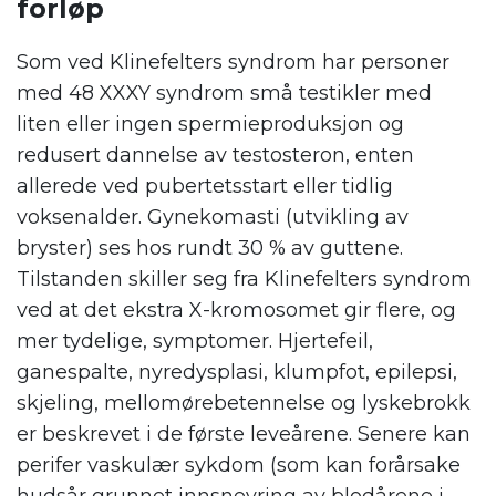
forløp
Som ved Klinefelters syndrom har personer
med 48 XXXY syndrom små testikler med
liten eller ingen spermieproduksjon og
redusert dannelse av testosteron, enten
allerede ved pubertetsstart eller tidlig
voksenalder. Gynekomasti (utvikling av
bryster) ses hos rundt 30 % av guttene.
Tilstanden skiller seg fra Klinefelters syndrom
ved at det ekstra X-kromosomet gir flere, og
mer tydelige, symptomer. Hjertefeil,
ganespalte, nyredysplasi, klumpfot, epilepsi,
skjeling, mellomørebetennelse og lyskebrokk
er beskrevet i de første leveårene. Senere kan
perifer vaskulær sykdom (som kan forårsake
hudsår grunnet innsnevring av blodårene i