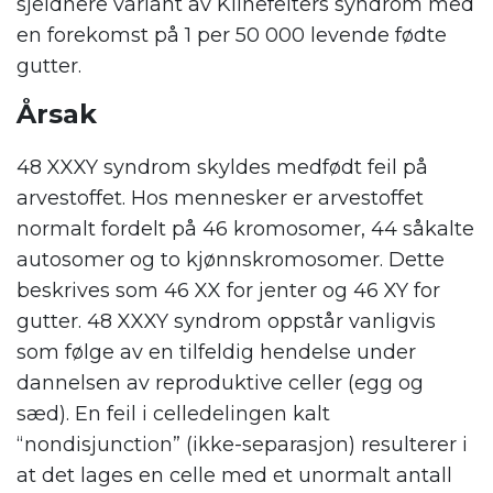
sjeldnere variant av Klinefelters syndrom med
en forekomst på 1 per 50 000 levende fødte
gutter.
Årsak
48 XXXY syndrom skyldes medfødt feil på
arvestoffet. Hos mennesker er arvestoffet
normalt fordelt på 46 kromosomer, 44 såkalte
autosomer og to kjønnskromosomer. Dette
beskrives som 46 XX for jenter og 46 XY for
gutter. 48 XXXY syndrom oppstår vanligvis
som følge av en tilfeldig hendelse under
dannelsen av reproduktive celler (egg og
sæd). En feil i celledelingen kalt
“nondisjunction” (ikke-separasjon) resulterer i
at det lages en celle med et unormalt antall