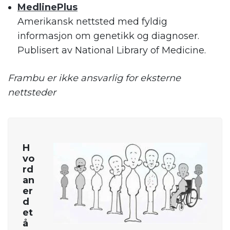
MedlinePlus
Amerikansk nettsted med fyldig
informasjon om genetikk og diagnoser.
Publisert av National Library of Medicine.
Frambu er ikke ansvarlig for eksterne
nettsteder
H
vo
rd
an
er
d
et
å