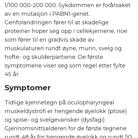
1/100 000-200 000. Sykdommen er forårsaket
av en mutasjon i PABN1-genet.
Genforandringen fører til at skadelige
proteiner hoper seg opp i cellekjernene, noe
som fører til en gradvis skade av
muskulaturen rundt øyne, munn, svelg og
hofte- og skulderpartiene. De første
symptomene viser seg som regel etter fylte
45 år.
.
Symptomer
Tidlige kjennetegn på oculopharyngeal
muskeldystrofi er hengende øyelokk (ptose)
og spise- og svelgevansker (dysfagi)
Gjennomsnittsalderen for de første tegnene
rundt 48 år for hengende øyelokk og rundt 50