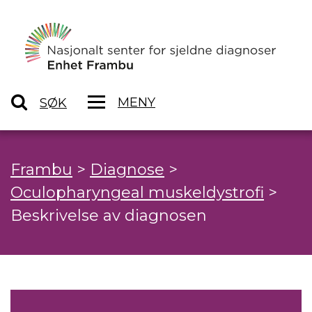
MENY
SØK
Frambu
>
Diagnose
>
Oculopharyngeal muskeldystrofi
>
Beskrivelse av diagnosen