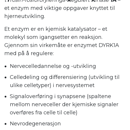
t
Y
rosin-fosfororylerings-
R
egulert
K
inase
1A
–
et enzym med viktige oppgaver knyttet til
hjerneutvikling.
Et enzym er en kjemisk katalysator – et
molekyl som igangsetter en reaksjon.
Gjennom sin virkemåte er enzymet DYRK1A
med på å regulere:
Nervecelledannelse og -utvikling
Celledeling og differensiering (utvikling til
ulike celletyper) i nervesystemet
Signaloverføring i synapsene (spaltene
mellom nerveceller der kjemiske signaler
overføres fra celle til celle)
Nevrodegenerasjon