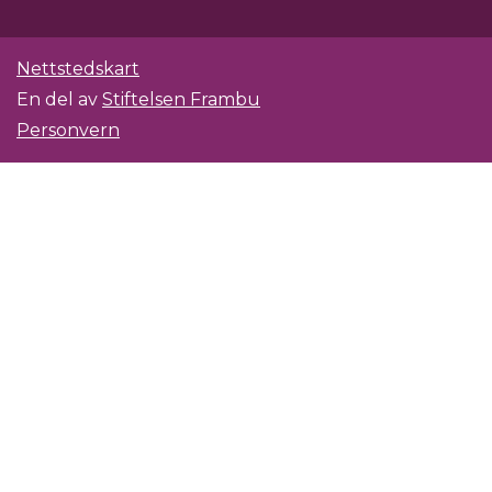
Nettstedskart
En del av
Stiftelsen Frambu
Personvern