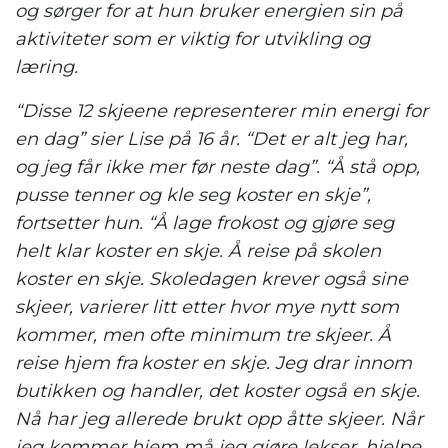
og sørger for at hun bruker energien sin på
aktiviteter som er viktig for utvikling og
læring.
“Disse 12 skjeene representerer min energi for
en dag” sier Lise på 16 år. “Det er alt jeg har,
og jeg får ikke mer før neste dag”. “Å stå opp,
pusse tenner og kle seg koster en skje”,
fortsetter hun. “Å lage frokost og gjøre seg
helt klar koster en skje. Å reise på skolen
koster en skje. Skoledagen krever også sine
skjeer, varierer litt etter hvor mye nytt som
kommer, men ofte minimum tre skjeer. Å
reise hjem fra koster en skje. Jeg drar innom
butikken og handler, det koster også en skje.
Nå har jeg allerede brukt opp åtte skjeer. Når
jeg kommer hjem må jeg gjøre lekser, hjelpe