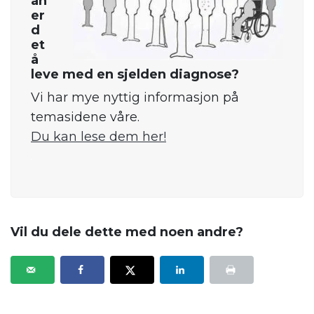
an
er
d
et
å
leve med en sjelden diagnose?
Vi har mye nyttig informasjon på
temasidene våre.
Du kan lese dem her!
.
Vil du dele dette med noen andre?