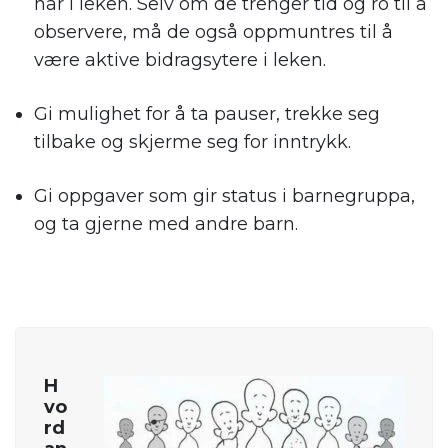
har i leken. Selv om de trenger tid og ro til å
observere, må de også oppmuntres til å
være aktive bidragsytere i leken.
Gi mulighet for å ta pauser, trekke seg
tilbake og skjerme seg for inntrykk.
Gi oppgaver som gir status i barnegruppa,
og ta gjerne med andre barn.
H
vo
rd