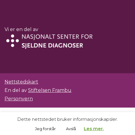
Vi er en del av
Nettstedskart
En del av
Stiftelsen Frambu
Personvern
Dette nettstedet bruker informasjonskapsler.
Les mer.
Jeg forstår
Avslå