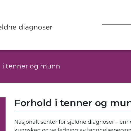
 i tenner og munn
Forhold i tenner og mu
Nasjonalt senter for sjeldne diagnoser – enh
kunnskap og veiledning av tannhelsepersone