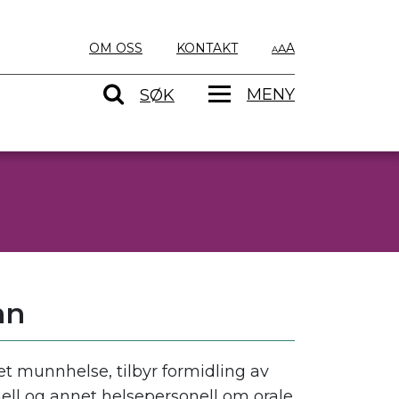
OM OSS
KONTAKT
A
MENY
SØK
nn
et munnhelse, tilbyr formidling av
ll og annet helsepersonell om orale