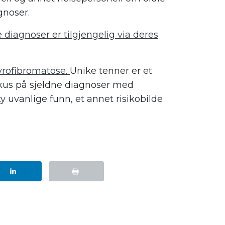
gnoser.
iagnoser er tilgjengelig via deres
vrofibromatose.
Unike tenner er et
kus på sjeldne diagnoser med
uvanlige funn, et annet risikobilde