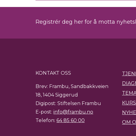
Registrér deg her for å motta nyhet
KONTAKT OSS
TJEN
DIAG
Brev: Frambu, Sandbakkveien
TEMA
18, 1404 Siggerud
KURS
Digipost: Stiftelsen Frambu
E-post:
info@frambu.no
NYH
Telefon:
64 85 60 00
OM O