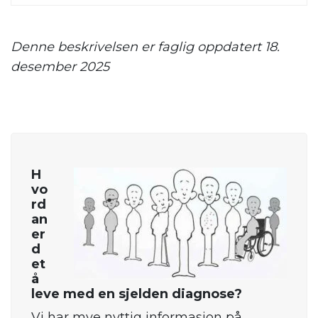
Denne beskrivelsen er faglig oppdatert 18.
desember 2025
H
vo
rd
an
er
d
et
å
leve med en sjelden diagnose?
Vi har mye nyttig informasjon på