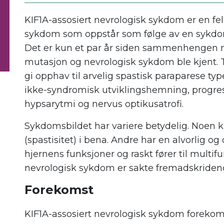
KIF1A-assosiert nevrologisk sykdom er en fe
sykdom som oppstår som følge av en sykdom
Det er kun et par år siden sammenhengen
mutasjon og nevrologisk sykdom ble kjent. 
gi opphav til arvelig spastisk paraparese typ
ikke-syndromisk utviklingshemning, progre
hypsarytmi og nervus optikusatrofi.
Sykdomsbildet har variere betydelig. Noen ka
(spastisitet) i bena. Andre har en alvorli
hjernens funksjoner og raskt fører til multi
nevrologisk sykdom er sakte fremadskridend
Forekomst
KIF1A-assosiert nevrologisk sykdom forekom