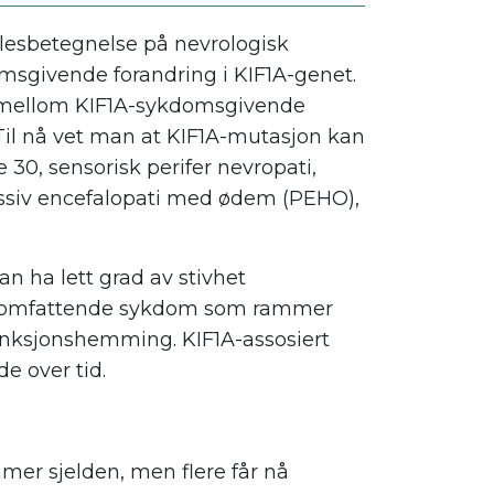
llesbetegnelse på nevrologisk
sgivende forandring i KIF1A-genet.
 mellom KIF1A-sykdomsgivende
Til nå vet man at KIF1A-mutasjon kan
e 30, sensorisk perifer nevropati,
ssiv encefalopati med ødem (PEHO),
n ha lett grad av stivhet
g og omfattende sykdom som rammer
funksjonshemming. KIF1A-assosiert
e over tid.
mer sjelden, men flere får nå