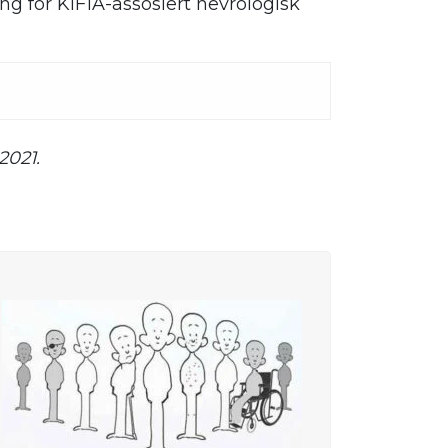
ng for KIF1A-assosiert nevrologisk
2021.