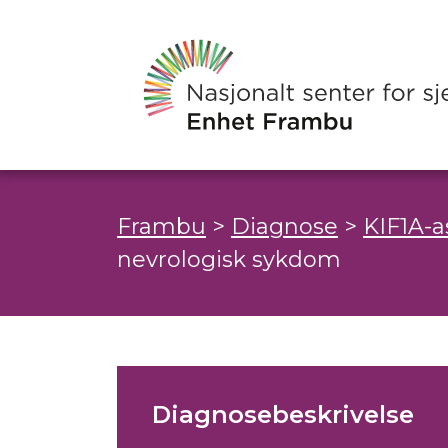
Frambu
>
Diagnose
>
KIF1A-a
nevrologisk sykdom
Diagnosebeskrivelse