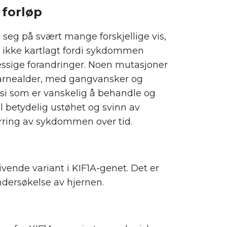
forløp
 seg på svært mange forskjellige vis,
 ikke kartlagt fordi sykdommen
essige forandringer. Noen mutasjoner
i barnealder, med gangvansker og
epsi som er vanskelig å behandle og
l betydelig ustøhet og svinn av
rverring av sykdommen over tid.
vende variant i KIF1A-genet. Det er
ndersøkelse av hjernen.