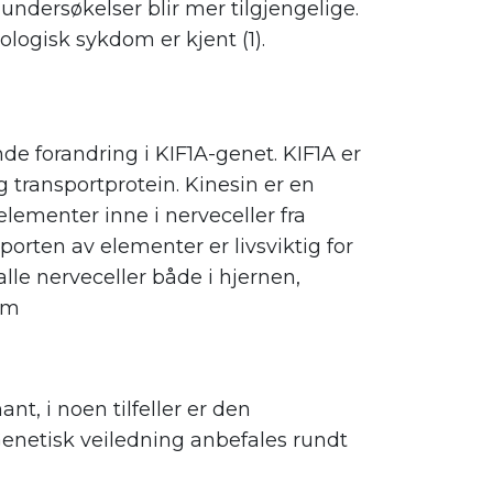
undersøkelser blir mer tilgjengelige.
logisk sykdom er kjent (1).
 forandring i KIF1A-genet. KIF1A er
g transportprotein. Kinesin er en
lementer inne i nerveceller fra
porten av elementer er livsviktig for
alle nerveceller både i hjernen,
em
t, i noen tilfeller er den
enetisk veiledning anbefales rundt