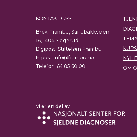
KONTAKT OSS
TJEN
DIAG
Brev: Frambu, Sandbakkveien
TEMA
18, 1404 Siggerud
KURS
Digipost: Stiftelsen Frambu
E-post:
info@frambu.no
NYH
Telefon:
64 85 60 00
OM O
Vi er en del av