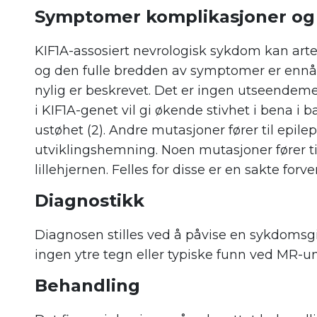
Symptomer komplikasjoner og 
KIF1A-assosiert nevrologisk sykdom kan arte
og den fulle bredden av symptomer er ennå
nylig er beskrevet. Det er ingen utseendem
i KIF1A-genet vil gi økende stivhet i bena 
ustøhet (2). Andre mutasjoner fører til epil
utviklingshemning. Noen mutasjoner fører ti
lillehjernen. Felles for disse er en sakte fo
Diagnostikk
Diagnosen stilles ved å påvise en sykdomsgi
ingen ytre tegn eller typiske funn ved MR-u
Behandling