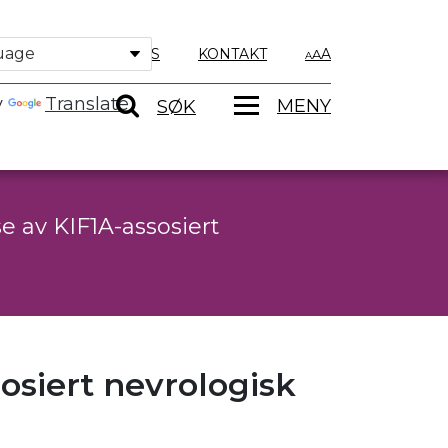
OM OSS
KONTAKT
A
y
Translate
MENY
SØK
e av KIF1A-assosiert
osiert nevrologisk