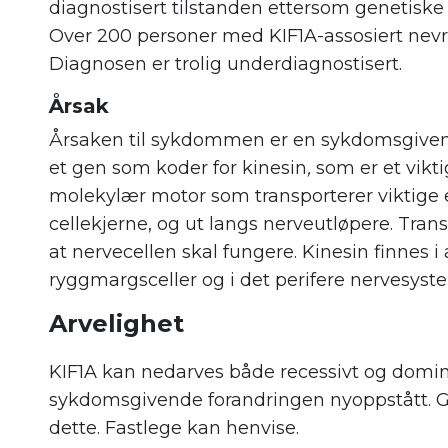
diagnostisert tilstanden ettersom genetiske 
Over 200 personer med KIF1A-assosiert nevro
Diagnosen er trolig underdiagnostisert.
Årsak
Årsaken til sykdommen er en sykdomsgivende
et gen som koder for kinesin
,
som er et vikti
molekylær motor som transporterer viktige e
cellekjerne, og ut langs nerveutløpere. Trans
at nervecellen skal fungere. Kinesin finnes i 
ryggmargsceller og i det perifere nervesyst
Arvelighet
KIF1A kan nedarves både recessivt og dominan
sykdomsgivende forandringen nyoppstått. G
dette. Fastlege kan henvise.