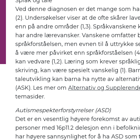
Språk og tale
Ved denne diagnosen er det mange som har v
(2). Undersøkelser viser at de ofte skårer lav
enn på andre områder (1,3). Språkvanskene
har andre lærevansker. Vanskene omfatter b
språkforståelsen, men evnen til å uttrykke seg
å være mer påvirket enn språkforståelsen (4).
kan vedvare (1,2). Læring som krever språkli
skriving, kan være spesielt vanskelig (1). Ba
taleutvikling kan barna ha nytte av altern
(ASK). Les mer om
Alternativ og Supplere
temasider.
Autismespekterforstyrrelser (ASD)
Det er en vesentlig høyere forekomst av aut
personer med 16p11.2 delesjon enn i befolknin
har høyere sannsynlighet for å ha ASD som t