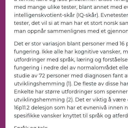
med mange ulike tester, blant annet med e
intelligenskvotient-skår (IQ-skår). Evnetes
tester, det vil si at man har et stort nors
man oppnår sammenlignes med et gjennomsn
Det er stor variasjon blant personer med 16 p
fungering. Ikke alle har kognitive vansker, 
utfordringer med språk, læring og forståelse.
fungering i nedre del av normalområdet ell
studie av 72 personer med diagnosen fant a
utviklingshemming (1). De fleste av disse ha
Enkelte har større utfordringer som spenner f
utviklingshemming (2). Det er viktig å væ
16p11.2 delesjon som har et evnenivå innen 
spesifikke vansker knyttet til språk og atferd 