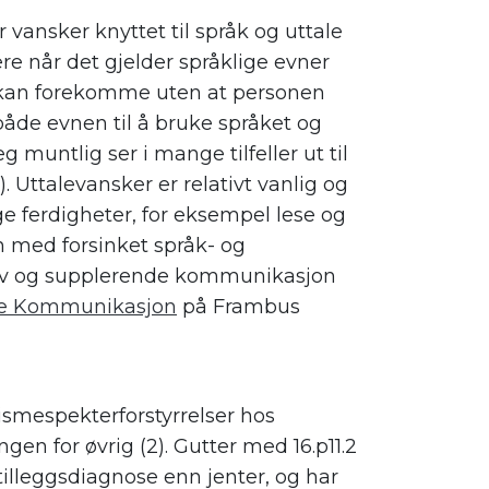
ansker knyttet til språk og uttale
ere når det gjelder språklige evner
 kan forekomme uten at personen
åde evnen til å bruke språket og
 muntlig ser i mange tilfeller ut til
 Uttalevansker er relativt vanlig og
ge ferdigheter, for eksempel lese og
rn med forsinket språk- og
ativ og supplerende kommunikasjon
nde Kommunikasjon
på Frambus
ismespekterforstyrrelser hos
gen for øvrig (2). Gutter med 16.p11.2
illeggsdiagnose enn jenter, og har