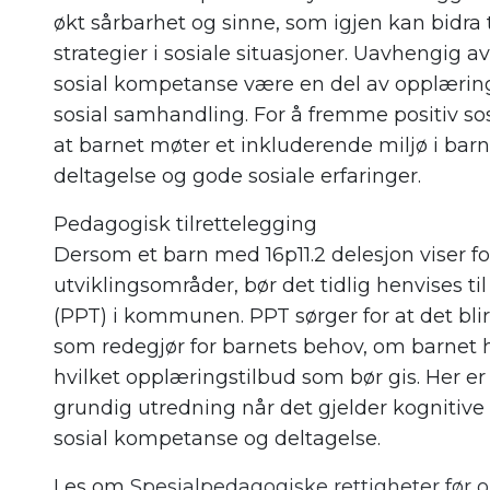
økt sårbarhet og sinne, som igjen kan bidra 
strategier i sosiale situasjoner. Uavhengig a
sosial kompetanse være en del av opplærin
sosial samhandling. For å fremme positiv sosi
at barnet møter et inkluderende miljø i bar
deltagelse og gode sosiale erfaringer.
Pedagogisk tilrettelegging
Dersom et barn med 16p11.2 delesjon viser fors
utviklingsområder, bør det tidlig henvises t
(PPT) i kommunen. PPT sørger for at det bli
som redegjør for barnets behov, om barnet 
hvilket opplæringstilbud som bør gis. Her er 
grundig utredning når det gjelder kognitive
sosial kompetanse og deltagelse.
Les om
Spesialpedagogiske rettigheter før o