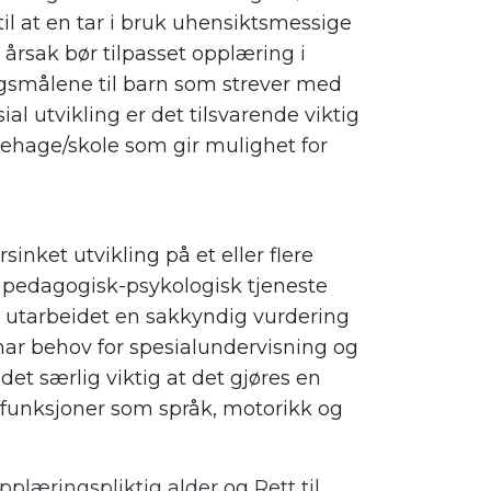
til at en tar i bruk uhensiktsmessige
v årsak bør tilpasset opplæring i
gsmålene til barn som strever med
al utvikling er det tilsvarende viktig
nehage/skole som gir mulighet for
inket utvikling på et eller flere
il pedagogisk-psykologisk tjeneste
r utarbeidet en sakkyndig vurdering
har behov for spesialundervisning og
det særlig viktig at det gjøres en
 funksjoner som språk, motorikk og
pplæringspliktig alder
og
Rett til