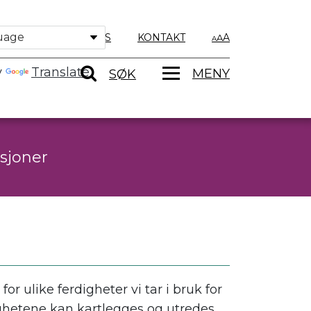
OM OSS
KONTAKT
A
y
Translate
MENY
SØK
sjoner
r ulike ferdigheter vi tar i bruk for
ighetene kan kartlegges og utredes