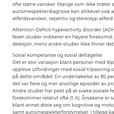
ofte større vansker. Mange som ikke møter al
autismespekterdiagnose kan allikevel vise au
atferdsvansker, repetitiv og stereotyp atferd 
Attention-Deficit hyperactivity disorder (AD
Noen studier indikerer en høyere forekomst
delesjon, mens andre studier ikke finner dett
Sosial kompetanse og sosial deltagelse
Det er stor variasjon blant personer med 16p1
oppleve utfordringer med sosial tilpasning og
på dette området. En undersøkelse av 85 per
det var flere og mer alvorlige episoder av pr
Andre studier har pekt på at svake sosiale 
forekommer relativt ofte (1, 6). Årsakene e
blant annet dreie seg om kognitive og motor
samt autismespekterforstyrrelser. I tillegg ka