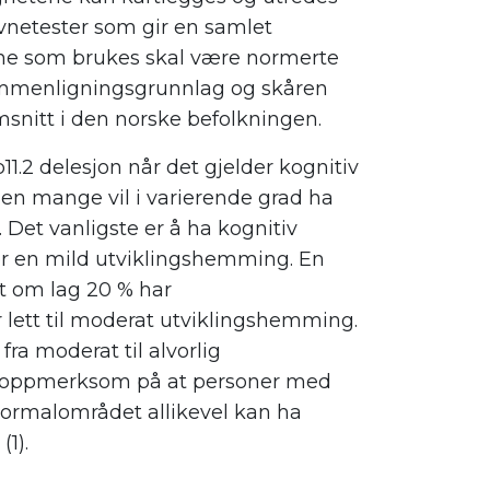
vnetester som gir en samlet
tene som brukes skal være normerte
k sammenligningsgrunnlag og skåren
itt i den norske befolkningen.
11.2 delesjon når det gjelder kognitiv
men mange vil i varierende grad ha
 Det vanligste er å ha kognitiv
er en mild utviklingshemming. En
t om lag 20 % har
r lett til moderat utviklingshemming.
ra moderat til alvorlig
re oppmerksom på at personer med
normalområdet allikevel kan ha
(1).