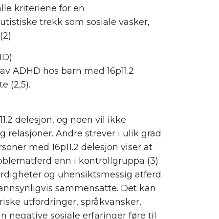
le kriteriene for en
tistiske trekk som sosiale vasker,
(2).
HD)
 av ADHD hos barn med 16p11.2
e (2,5).
1.2 delesjon, og noen vil ikke
 relasjoner. Andre strever i ulik grad
soner med 16p11.2 delesjon viser at
oblematferd enn i kontrollgruppa (3).
ferdigheter og uhensiktsmessig atferd
r sannsynligvis sammensatte. Det kan
iske utfordringer, språkvansker,
n negative sosiale erfaringer føre til