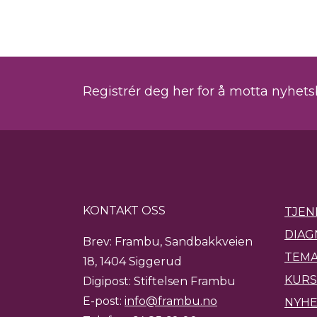
Registrér deg her for å motta nyhet
KONTAKT OSS
TJEN
DIAG
Brev: Frambu, Sandbakkveien
TEMA
18, 1404 Siggerud
KURS
Digipost: Stiftelsen Frambu
E-post:
info@frambu.no
NYH