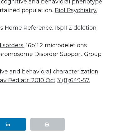
e cognitive and behavioral phenotype
certained population.
Biol Psychiatry.
s Home Reference. 16p11.2 deletion
sorders.
16p11.2 microdeletions
 Chromosome Disorder Support Group;
tive and behavioral characterization
v Pediatr. 2010 Oct;31(8):649-57.