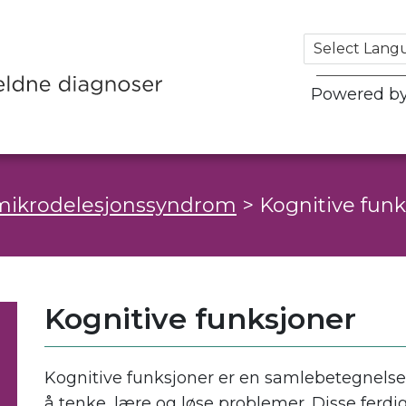
Powered b
 mikrodelesjonssyndrom
>
Kognitive funk
Kognitive funksjoner
Kognitive funksjoner er en samlebetegnelse fo
å tenke, lære og løse problemer. Disse ferd