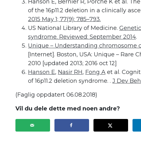
Hanson E, Bernier R, Porche K et al. Th
of the 16p11.2 deletion in a clinically as
2015 May 1; 77(9): 785–793.
US National Library of Medicine.
Genetic
syndrome. Reviewed: September 2014
.
Unique – Understanding chromosome di
[Internet]. Boston, USA: Unique – Rare
2010 [updated 2013; 2016 oct 12]
Hanson E
,
Nasir RH
,
Fong A
et al. Cogni
of 16p11.2 deletion syndrome. .
J Dev Beha
(Faglig oppdatert 06.08.2018)
Vil du dele dette med noen andre?