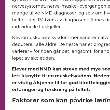
nervesystemet, nerve-muskel-overgangen ell
mange ulike NMD-diagnoser, og selv om hve
helhet stor. På tvers av diagnosene finnes 
individuelle forskjeller.
Nevromuskulære sykdommer varierer i alvor
debutere i alle aldre. De fleste har et progr
varierer – for noen går det langsomt, for and
løpet av skoletiden.
Elever med NMD kan streve med mye som i
lett å knytte til en muskelsykdom. Nede
er viktig å kjenne til for god tilrettelegg
erfaringer og forskning på feltet.
Faktorer som kan påvirke læri