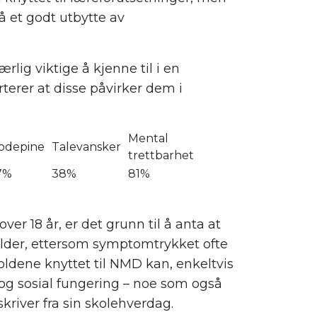
å et godt utbytte av
lig viktige å kjenne til i en
erer at disse påvirker dem i
Mental
odepine
Talevansker
trettbarhet
7%
38%
81%
er 18 år, er det grunn til å anta at
ealder, ettersom symptomtrykket ofte
oldene knyttet til NMD kan, enkeltvis
og sosial fungering – noe som også
kriver fra sin skolehverdag.