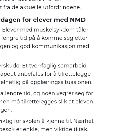
fra de aktuelle utfordringene.
erdagen for elever med NMD
. Elever med muskelsykdom tåler
r lengre tid på å komme seg etter
erdagen og god kommunikasjon med
rskudd. Et tverrfaglig samarbeid
peut anbefales for å tilrettelegge
helhetlig på opplæringssituasjonen.
ta lengre tid, og noen vegrer seg for
en må tilrettelegges slik at eleven
agen.
viktig for skolen å kjenne til. Nærhet
tbesøk er enkle, men viktige tiltak.