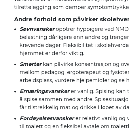
tilrettelegging som demper symptomtrykket 
Andre forhold som påvirker skolehv
Søvnvansker
opptrer hyppigere ved NMD
belastning dårligere enn andre og trenge
krevende dager. Fleksibilitet i skolehv
hjemmet er derfor viktig.
Smerter
kan påvirke konsentrasjon og ove
mellom pedagog, ergoterapeut og fysiotera
arbeidsplass, vurdere hjelpemidler og se 
Ernæringsvansker
er vanlig. Spising kan 
å spise sammen med andre. Spisesituasjon
får tilstrekkelig mat og drikke i løpet av d
Fordøyelsesvansker
er relativt vanlig og 
til toalett og en fleksibel avtale om toalet