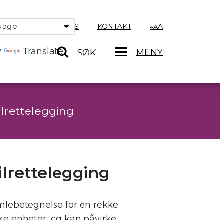
OM OSS
KONTAKT
A
y
Translate
MENY
SØK
lrettelegging
lrettelegging
lebetegnelse for en rekke
 enheter, og kan påvirke