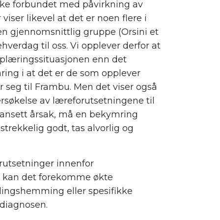
ke forbundet med påvirkning av
iser likevel at det er noen flere i
 gjennomsnittlig gruppe (Orsini et
hverdag til oss. Vi opplever derfor at
pplæringssituasjonen enn det
aring i at det er de som opplever
r seg til Frambu. Men det viser også
rsøkelse av læreforutsetningene til
nsett årsak, må en bekymring
lstrekkelig godt, tas alvorlig og
utsetninger innenfor
r kan det forekomme økte
klingshemming eller spesifikke
 diagnosen.