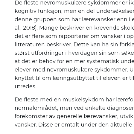
De fleste nevromuskulære sykdommer er ik
kognitiv funksjon, men en del undersøkelser v
denne gruppen som har lærevansker enn i en
al., 2018). Mange beskriver en krevende skole
det er flere som rapporterer om vansker i o
litteraturen beskriver. Dette kan ha sin forkl
størst utfordringer i hverdagen sin som søke
at det er behov for en mer systematisk unde
elever med nevromuskulære sykdommer. Ua
knyttet til om læringsutbyttet til eleven er ti
utredes.
De fleste med en muskelsykdom har lærefor
normalområdet, men ved enkelte diagnose
forekomster av generelle lærevansker, utvi
vansker. Disse er omtalt under den aktuelle