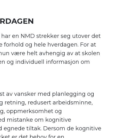
VERDAGEN
ar en NMD strekker seg utover det
forhold og hele hverdagen. For at
/hun være helt avhengig av at skolen
n og individuell informasjon om
st av vansker med planlegging og
g retning, redusert arbeidsminne,
ning, oppmerksomhet og
 Ved mistanke om kognitive
 egnede tiltak. Dersom de kognitive
et er det behov for en