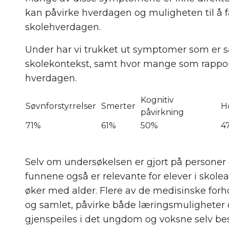
kan påvirke hverdagen og muligheten til å f
skolehverdagen.
Under har vi trukket ut symptomer som er sær
skolekontekst, samt hvor mange som rapport
hverdagen.
Kognitiv
Søvnforstyrrelser
Smerter
H
påvirkning
71%
61%
50%
4
Selv om undersøkelsen er gjort på personer ov
funnene også er relevante for elever i skol
øker med alder. Flere av de medisinske forh
og samlet, påvirke både læringsmuligheter 
gjenspeiles i det ungdom og voksne selv bes