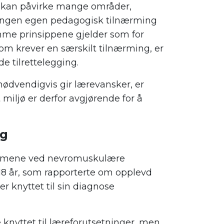
kan påvirke mange områder,
s ingen egen pedagogisk tilnærming
mme prinsippene gjelder som for
om krever en særskilt tilnærming, er
 tilrettelegging.
ødvendigvis gir lærevansker, er
 miljø er derfor avgjørende for å
ng
tomene ved nevromuskulære
8 år, som rapporterte om opplevd
 knyttet til sin diagnose
knyttet til læreforutsetninger, men