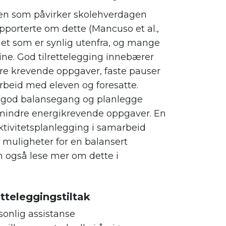
ren som påvirker skolehverdagen
pporterte om dette (Mancuso et al.,
det som er synlig utenfra, og mange
ine. God tilrettelegging innebærer
e krevende oppgaver, faste pauser
arbeid med eleven og foresatte.
n god balansegang og planlegge
mindre energikrevende oppgaver. En
ktivitetsplanlegging i samarbeid
e muligheter for en balansert
 også lese mer om dette i
etteleggingstiltak
sonlig assistanse