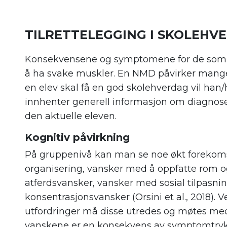
TILRETTELEGGING I SKOLEH
Konsekvensene og symptomene for de som h
å ha svake muskler. En NMD påvirker mange 
en elev skal få en god skolehverdag vil han
innhenter generell informasjon om diagnose
den aktuelle eleven.
Kognitiv påvirkning
På gruppenivå kan man se noe økt forekom
organisering, vansker med å oppfatte rom o
atferdsvansker, vansker med sosial tilpas
konsentrasjonsvansker (Orsini et al., 2018).
utfordringer må disse utredes og møtes med
vanskene er en konsekvens av symptomtrykk