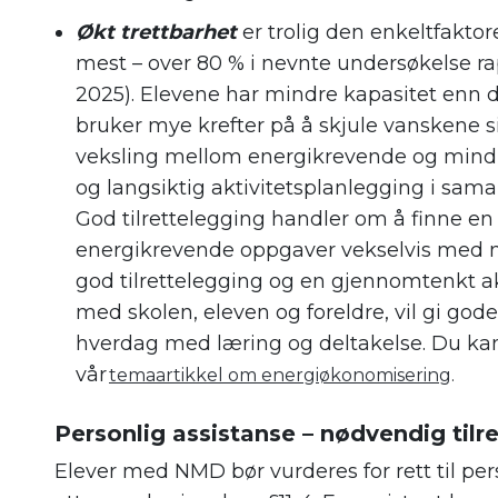
Økt trettbarhet
er trolig den enkeltfakto
mest – over 80 % i nevnte undersøkelse ra
2025). Elevene har mindre kapasitet enn 
bruker mye krefter på å skjule vanskene s
veksling mellom energikrevende og mindr
og langsiktig aktivitetsplanlegging i sam
God tilrettelegging handler om å finne e
energikrevende oppgaver vekselvis med 
god tilrettelegging og en gjennomtenkt a
med skolen, eleven og foreldre, vil gi god
hverdag med læring og deltakelse. Du kan
vår
temaartikkel om energiøkonomisering
.
Personlig assistanse – nødvendig tilr
Elever med NMD bør vurderes for rett til per