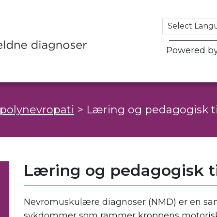
Powered b
 polynevropati
>
Læring og pedagogisk ti
Læring og pedagogisk ti
Nevromuskulære diagnoser (NMD) er en sam
sykdommer som rammer kroppens motoriske