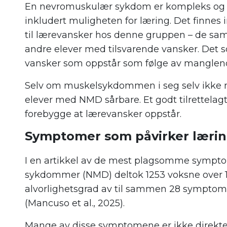
En nevromuskulær sykdom er kompleks og 
inkludert muligheten for læring. Det finne
til lærevansker hos denne gruppen – de sa
andre elever med tilsvarende vansker. Det s
vansker som oppstår som følge av manglende
Selv om muskelsykdommen i seg selv ikke n
elever med NMD sårbare. Et godt tilrettelagt
forebygge at lærevansker oppstår.
Symptomer som påvirker læri
I en artikkel av de mest plagsomme symp
sykdommer (NMD) deltok 1253 voksne over 1
alvorlighetsgrad av til sammen 28 symptomer
(Mancuso et al., 2025).
Mange av disse symptomene er ikke direkte 