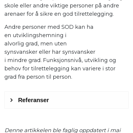
skole
eller andre viktige personer
på andre
arenaer
for å sikre en god tilrett
e
legging
.
Andre personer med SOD kan
ha
en
utviklingshemning i
alvorlig
grad,
men
uten
synsvansker
eller
har
synsvansker
i
mindre
grad.
Funksjonsnivå, u
tvikling og
behov
for tilrettelegging
kan
variere
i stor
grad fra person til person.
Denne artikkelen ble faglig oppdatert i mai