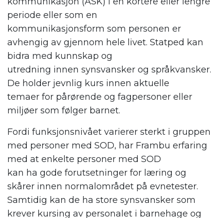
kommunikasjon
(ASK)
i en kortere eller lengre
periode
eller
som e
n
kommunikasjonsform
som personen er
avhengig av
gjennom hele livet
.
Statped
kan
bidra med kunnskap og
utredning
innen
synsvansker
og
språkvansker.
De
holder jevnlig kurs
innen
aktuelle
temaer
for pårørende og fagpersoner
eller
miljøer
som følger barnet.
Fordi funksjonsnivået
varierer sterkt i gruppen
med personer med SOD
, har
Frambu erfaring
med at
enkelte
personer
med SOD
kan
ha
gode forutsetninger for læring
og
skårer innen normalomr
ådet på
evnetester
.
Samtidig kan de ha
store synsvansker
som
krever
kursing av personalet i barne
hage og