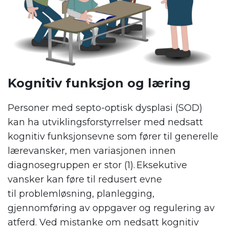
Kognitiv funksjon og læring
Personer med septo-optisk dysplasi (SOD)
kan ha utviklingsforstyrrelser med nedsatt
kognitiv funksjonsevne som fører til generelle
lærevansker, men variasjonen innen
diagnosegruppen er stor (1).
Eksekutive
vansker
kan føre til
redusert
evn
e
til
problemløsning, planlegging,
gjennomføring av oppgaver og regulering av
a
tferd
.
Ved mistanke om
nedsatt kognitiv