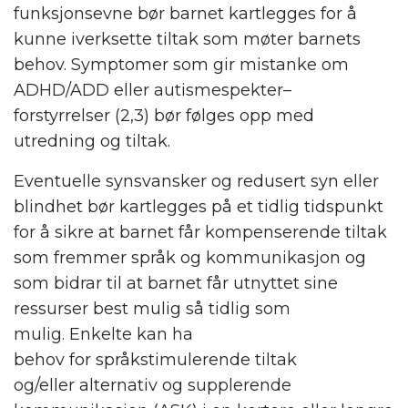
funksjonsevne
bør
barnet
kartlegges
for å
kunne
iverksette tiltak
som møter barnets
behov.
Symptomer som gir mistanke om
ADHD/ADD eller autismespekter
–
forstyrrelser
(
2,
3)
bør følges opp med
utredning og tiltak.
Eventuelle s
ynsvansker
og redusert syn eller
blindhet
bør kartlegges på et tidlig tidspunkt
for å sikre at barnet får kompenserende tiltak
som fremmer språk og kommunikasjon og
som bidrar til at barnet får utnyttet sine
ressurser best mulig
så tidlig som
mulig
.
Enkelte kan ha
behov
for
språkstimule
rende tiltak
og/eller
alternativ og supplerende