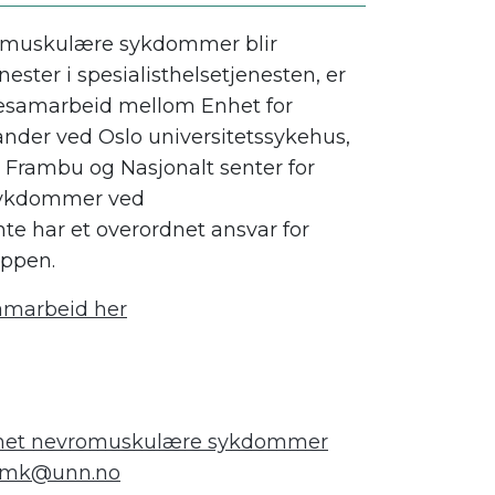
romuskulære sykdommer blir
enester i spesialisthelsetjenesten, er
esamarbeid mellom Enhet for
nder ved Oslo universitetssykehus,
t Frambu og Nasjonalt senter for
sykdommer ved
te har et overordnet ansvar for
uppen.
marbeid her
 enhet nevromuskulære sykdommer
mk@unn.no