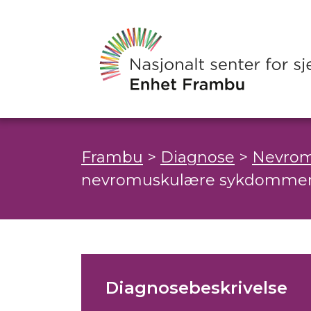
Frambu
>
Diagnose
>
Nevrom
nevromuskulære sykdomme
Diagnosebeskrivelse