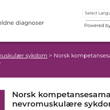
Powered b
uskulær sykdom
>
Norsk kompetanses
r
Norsk kompetansesama
nevromuskulære sykd