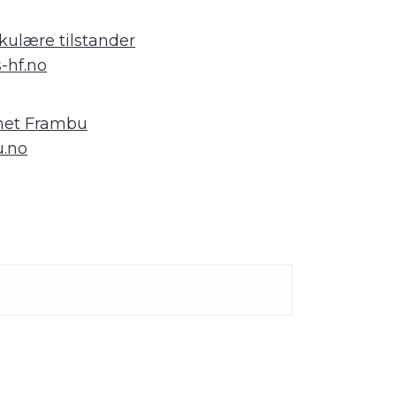
kulære tilstander
-hf.no
nhet Frambu
.no