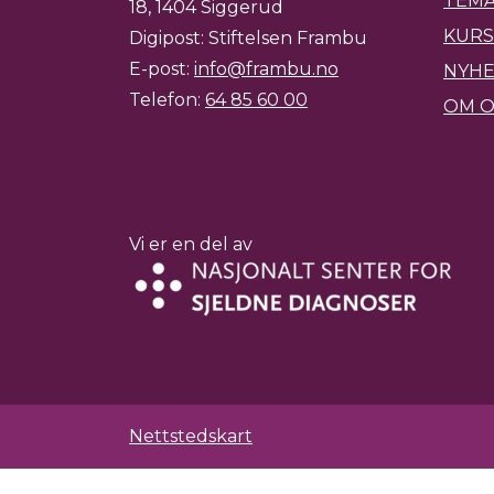
TEMA
18, 1404 Siggerud
KURS
Digipost: Stiftelsen Frambu
E-post:
info@frambu.no
NYH
Telefon:
64 85 60 00
OM O
Vi er en del av
Nettstedskart