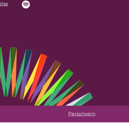
else
Personvern