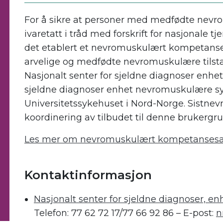
For å sikre at personer med medfødte nev
ivaretatt i tråd med forskrift for nasjonale tj
det etablert et nevromuskulært kompetans
arvelige og medfødte nevromuskulære tilsta
Nasjonalt senter for sjeldne diagnoser enhe
sjeldne diagnoser enhet nevromuskulære 
Universitetssykehuset i Nord-Norge. Sistnevn
koordinering av tilbudet til denne brukergr
Les mer om nevromuskulært kompetansesa
.
Kontaktinformasjon
Nasjonalt senter for sjeldne diagnoser,
Telefon: 77 62 72 17/77 66 92 86 – E-post:
n