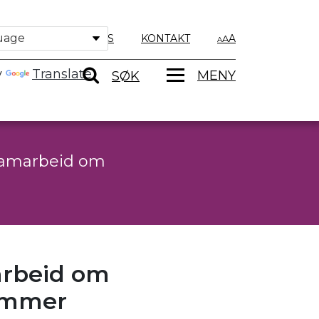
OM OSS
KONTAKT
A
y
Translate
MENY
SØK
amarbeid om
rbeid om
ommer