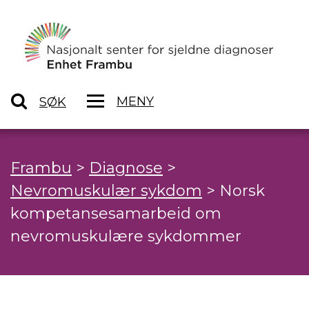
MENY
SØK
Frambu
>
Diagnose
>
Nevromuskulær sykdom
>
Norsk
kompetansesamarbeid om
nevromuskulære sykdommer