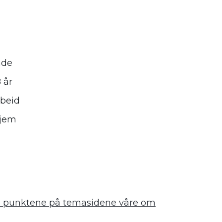
nde
 år
rbeid
hjem
e punktene på temasidene våre om