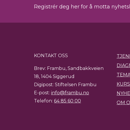
Registrér deg her for å motta nyhet
KONTAKT OSS
TJEN
DIAG
Brev: Frambu, Sandbakkveien
TEMA
18, 1404 Siggerud
KURS
Digipost: Stiftelsen Frambu
E-post:
info@frambu.no
NYH
Telefon:
64 85 60 00
OM O