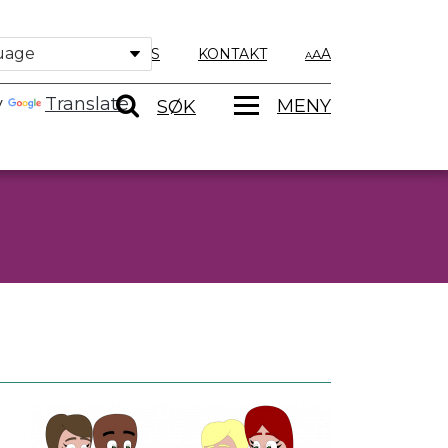
OM OSS
KONTAKT
A
y
Translate
MENY
SØK
r