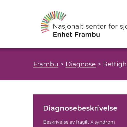
Frambu
>
Diagnose
>
Rettigh
Diagnosebeskrivelse
Beskrivelse av fragilt X syndrom