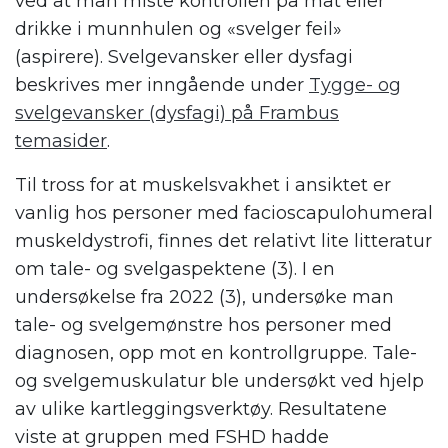
ved at man miste kontrollen på mat eller
drikke i munnhulen og «svelger feil»
(aspirere). Svelgevansker eller dysfagi
beskrives mer inngående under
Tygge- og
svelgevansker (dysfagi) på Frambus
temasider
.
Til tross for at muskelsvakhet i ansiktet er
vanlig hos personer med facioscapulohumeral
muskeldystrofi, finnes det relativt lite litteratur
om tale- og svelgaspektene (3). I en
undersøkelse fra 2022 (3), undersøke man
tale- og svelgemønstre hos personer med
diagnosen, opp mot en kontrollgruppe. Tale-
og svelgemuskulatur ble undersøkt ved hjelp
av ulike kartleggingsverktøy. Resultatene
viste at gruppen med FSHD hadde