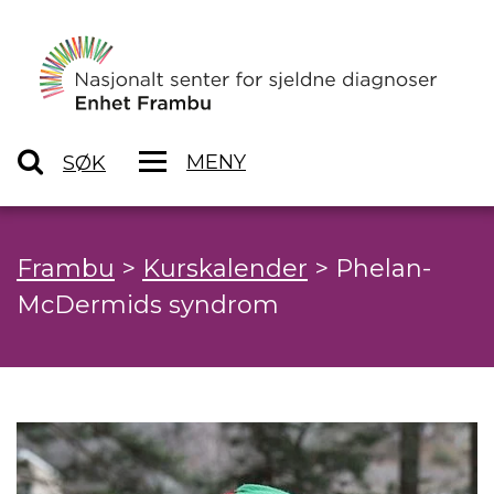
MENY
SØK
Frambu
>
Kurskalender
>
Phelan-
McDermids syndrom