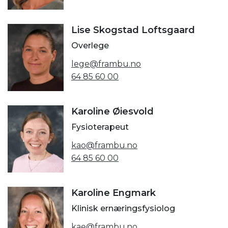
Lise Skogstad Loftsgaard
Overlege
lege@frambu.no
64 85 60 00
Karoline Øiesvold
Fysioterapeut
kao@frambu.no
64 85 60 00
Karoline Engmark
Klinisk ernæringsfysiolog
kae@frambu.no