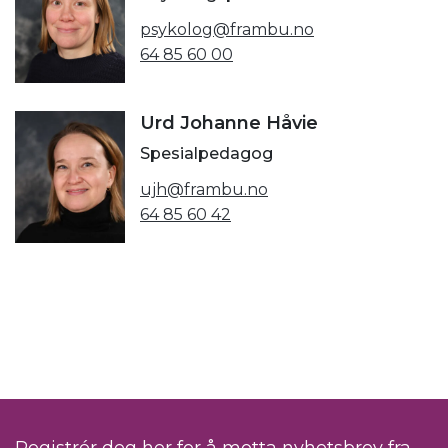
psykolog@frambu.no
64 85 60 00
Urd Johanne Håvie
Spesialpedagog
ujh@frambu.no
64 85 60 42