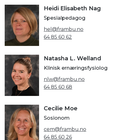
Heidi Elisabeth Nag
Spesialpedagog
hel@frambu.no
64 85 60 62
Natasha L. Welland
Klinisk ernæringsfysiolog
nlw@frambu.no
64 85 60 68
Cecilie Moe
Sosionom
cem@frambu.no
64 85 60 26