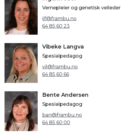
Vernepleier og genetisk veileder
ijf@frambu.no
64 85 60 23
Vibeke Langva
Spesialpedagog
vil@frambu.no
64 85 60 66
Bente Andersen
Spesialpedagog
ban@frambu.no
64 85 60 00