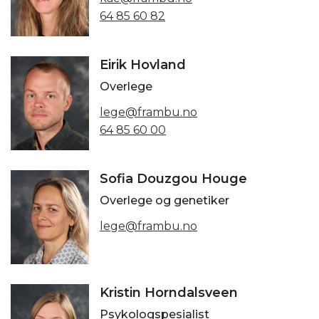
64 85 60 82
Eirik Hovland
Overlege
lege@frambu.no
64 85 60 00
Sofia Douzgou Houge
Overlege og genetiker
lege@frambu.no
Kristin Horndalsveen
Psykologspesialist