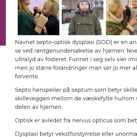
Navnet septo-optisk dysplasi (SOD) er en a
se ved røntgenundersøkelse av hjernen. No
ultralyd av fosteret. Funnet i seg selv sier i
men jo større forandringer man ser jo mer
forvente.
Septo henspeiler på septum som betyr skil
skilleveggen mellom de væskefylte hulrom s
delen av hjernen.
Optisk er avledet fra nervus opticus som bet
Dysplasi betyr vekstforstyrrelse eller unor