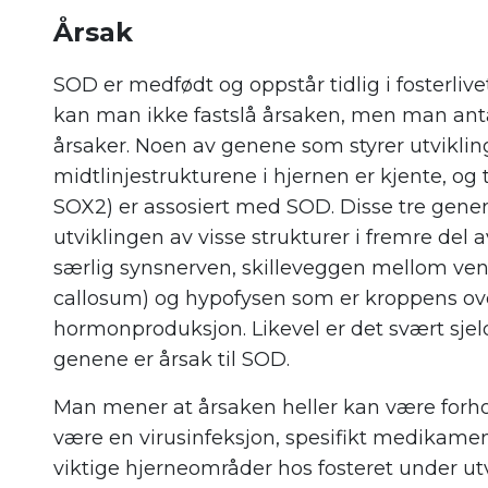
Årsak
SOD er medfødt og oppstår tidlig i fosterlive
kan man ikke fastslå årsaken, men man anta
årsaker. Noen av genene som styrer utvikli
midtlinjestrukturene i hjernen er kjente, og
SOX2) er assosiert med SOD. Disse tre genene
utviklingen av visse strukturer i fremre del a
særlig synsnerven, skilleveggen mellom vent
callosum) og hypofysen som er kroppens ov
hormonproduksjon. Likevel er det svært sjel
genene er årsak til SOD.
Man mener at årsaken heller kan være forhol
være en virusinfeksjon, spesifikt medikamentb
viktige hjerneområder hos fosteret under ut