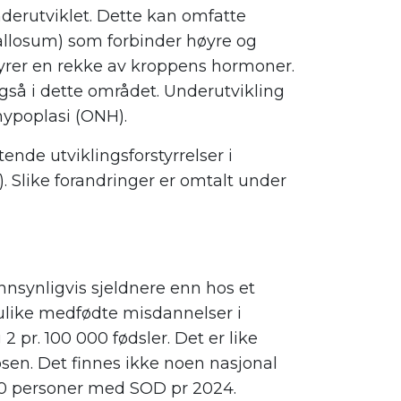
nderutviklet. Dette kan omfatte
allosum) som forbinder høyre og
tyrer en rekke av kroppens hormoner.
også i dette området. Underutvikling
hypoplasi (ONH).
de utviklingsforstyrrelser i
. Slike forandringer er omtalt under
nsynligvis sjeldnere enn hos et
er ulike medfødte misdannelser i
 pr. 100 000 fødsler. Det er like
osen. Det finnes ikke noen nasjonal
 30 personer med SOD pr 2024.