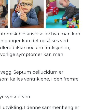
natomisk beskrivelse av hva man kan
en ganger kan det også ses ved
midlertid ikke noe om funksjonen,
 alvorlige symptomer kan man
levegg. Septum pellucidum er
om kalles ventriklene, i den fremre
yr synsnerven.
mal utvikling. I denne sammenheng er