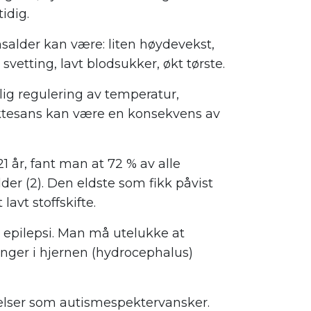
idig.
alder kan være: liten høydevekst,
t svetting, lavt blodsukker, økt tørste.
lig regulering av temperatur,
uktesans kan være en konsekvens av
1 år, fant man at 72 % av alle
er (2). Den eldste som fikk påvist
lavt stoffskifte.
or epilepsi. Man må utelukke at
nger i hjernen (hydrocephalus)
rrelser som autismespektervansker.