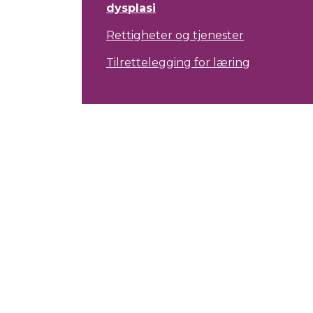
dysplasi
Rettigheter og tjenester
Tilrettelegging for læring