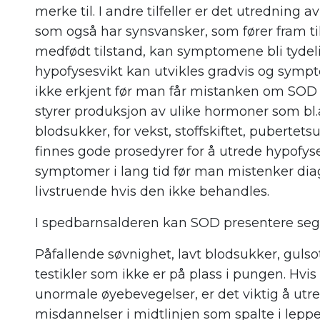
merke til. I andre tilfeller er det utredning
som også har synsvansker, som fører fram t
medfødt tilstand, kan symptomene bli tydeli
hypofysesvikt kan utvikles gradvis og sympt
ikke erkjent før man får mistanken om SOD
styrer produksjon av ulike hormoner som bl.a
blodsukker, for vekst, stoffskiftet, puberte
finnes gode prosedyrer for å utrede hypofys
symptomer i lang tid før man mistenker di
livstruende hvis den ikke behandles.
I spedbarnsalderen kan SOD presentere seg 
Påfallende søvnighet, lavt blodsukker, gulsot
testikler som ikke er på plass i pungen. Hvis
unormale øyebevegelser, er det viktig å ut
misdannelser i midtlinjen som spalte i leppe