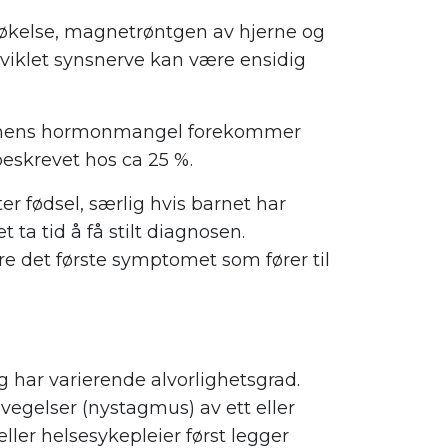
søkelse, magnetrøntgen av hjerne og
iklet synsnerve kan være ensidig
ne, mens hormonmangel forekommer
beskrevet hos ca 25 %.
ter fødsel, særlig hvis barnet har
ta tid å få stilt diagnosen.
 det første symptomet som fører til
 har varierende alvorlighetsgrad.
vegelser (nystagmus) av ett eller
eller helsesykepleier først legger