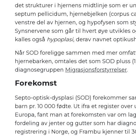
det strukturer i hjernens midtlinje som er u
septum pellicidum, hjernebjelken (corpus c
venstre del av hjernen, og hypofysen som s
Synsnervene som går til hvert øye utvikles 
kalles også
hypoplasi,
derav navnet optikus
Når SOD foreligge sammen med mer omfatten
hjernebarken, omtales det som SOD pluss (1)
diagnosegruppen
Migrasjonsforstyrrelser
.
Forekomst
Septo-optisk-dysplasi (SOD) forekommer san
barn pr. 10 000 fødte. Ut ifra et register ov
Europa, fant man at forekomsten var om lag 2
fordeling av jenter og gutter som har diagn
registrering i Norge, og Frambu kjenner til