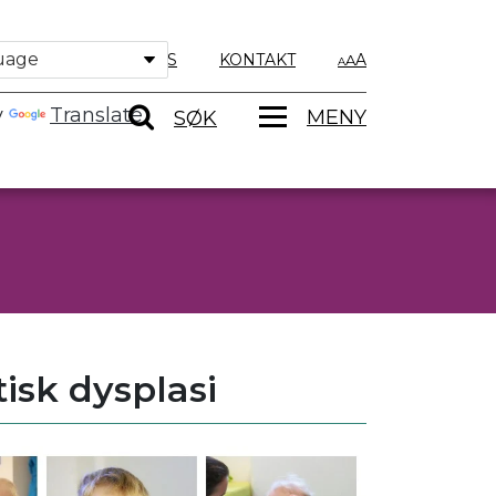
OM OSS
KONTAKT
A
y
Translate
MENY
SØK
isk dysplasi