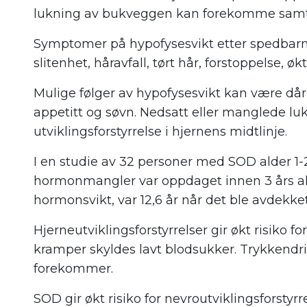
lukning av bukveggen kan forekomme samt
Symptomer på hypofysesvikt etter spedbarns
slitenhet, håravfall, tørt hår, forstoppelse, øk
Mulige følger av hypofysesvikt kan være dår
appetitt og søvn. Nedsatt eller manglede l
utviklingsforstyrrelse i hjernens midtlinje.
I en studie av 32 personer med SOD alder 1-2
hormonmangler var oppdaget innen 3 års ald
hormonsvikt, var 12,6 år når det ble avdekket 
Hjerneutviklingsforstyrrelser gir økt risiko f
kramper skyldes lavt blodsukker. Trykkendri
forekommer.
SOD gir økt risiko for nevroutviklingsforsty