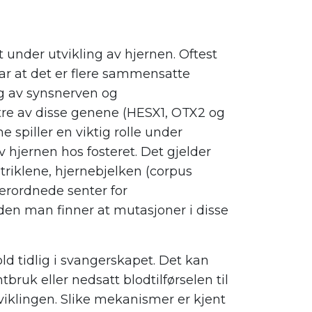
t under utvikling av hjernen. Oftest
r at det er flere sammensatte
ng av synsnerven og
 tre av disse genene (HESX1, OTX2 og
 spiller en viktig rolle under
v hjernen hos fosteret. Det gjelder
riklene, hjernebjelken (corpus
erordnede senter for
den man finner at mutasjoner i disse
d tidlig i svangerskapet. Det kan
ruk eller nedsatt blodtilførselen til
viklingen. Slike mekanismer er kjent