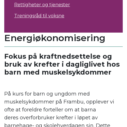
Rettigheter og tjenester
Treningsråd til voksne
Energiøkonomisering
Fokus på kraftnedsettelse og
bruk av krefter i dagliglivet hos
barn med muskelsykdommer
.
På kurs for barn
og ungdom
med
muskelsykdommer på Frambu, opplever vi
ofte at foreldre
forteller om
at barna
deres overforbruker krefter
i løpet av
barnehage- og skolehverdagen
sin
. Dette