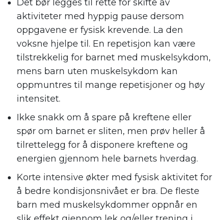
Det bør legges til rette for skifte av
aktiviteter med hyppig pause dersom
oppgavene er fysisk krevende. La den
voksne hjelpe til. En repetisjon kan være
tilstrekkelig for barnet med muskelsykdom,
mens barn uten muskelsykdom kan
oppmuntres til mange repetisjoner og høy
intensitet.
Ikke snakk om å spare på kreftene eller
spør om barnet er sliten, men prøv heller å
tilrettelegg for å disponere kreftene og
energien gjennom hele barnets hverdag.
Korte intensive økter med fysisk aktivitet for
å bedre kondisjonsnivået er bra. De fleste
barn med muskelsykdommer oppnår en
slik effekt gjennom lek og/eller trening i