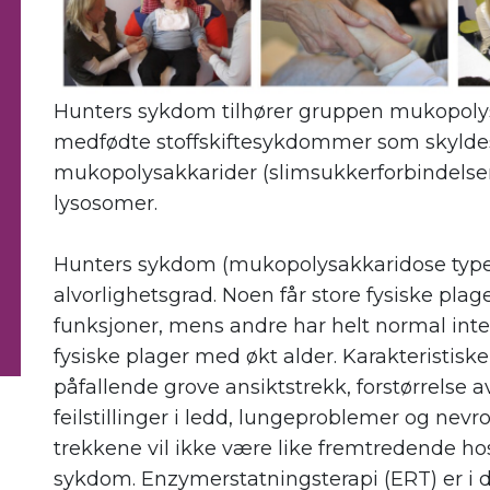
Hunters sykdom tilhører gruppen mukopolysa
medfødte stoffskiftesykdommer som skyldes
mukopolysakkarider (slimsukkerforbindelser)
lysosomer.
.
Hunters sykdom (mukopolysakkaridose type II
alvorlighetsgrad. Noen får store fysiske plag
funksjoner, mens andre har helt normal int
fysiske plager med økt alder. Karakteristiske
påfallende grove ansiktstrekk, forstørrelse a
feilstillinger i ledd, lungeproblemer og nev
trekkene vil ikke være like fremtredende hos
sykdom. Enzymerstatningsterapi (ERT) er i 