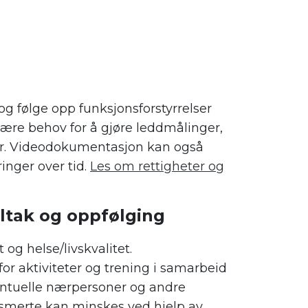
g følge opp funksjonsforstyrrelser
ære behov for å gjøre leddmålinger,
er. Videodokumentasjon kan også
nger over tid.
Les om rettigheter og
iltak og oppfølging
 og helse/livskvalitet.
 for aktiviteter og trening i samarbeid
tuelle nærpersoner og andre
 smerte kan minskes ved hjelp av