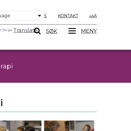
OM OSS
KONTAKT
A
y
Translate
MENY
SØK
erapi
i