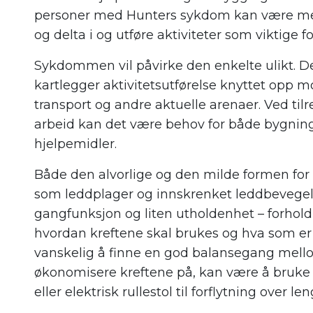
personer med Hunters sykdom kan være mest
og delta i og utføre aktiviteter som viktige f
Sykdommen vil påvirke den enkelte ulikt. De
kartlegger aktivitetsutførelse knyttet opp mot 
transport og andre aktuelle arenaer.
Ved tilr
arbeid kan det være behov for både bygnin
hjelpemidler.
Både den alvorlige og den milde formen f
som leddplager og innskrenket leddbevegeli
gangfunksjon og liten utholdenhet – forhold 
hvordan kreftene skal brukes og hva som er v
vanskelig å finne en god balansegang mellom
økonomisere kreftene på, kan være å bruke
eller elektrisk rullestol til forflytning over l