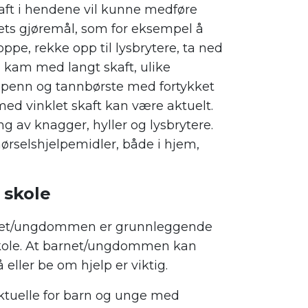
aft i hendene vil kunne medføre
ets gjøremål, som for eksempel å
ppe, rekke opp til lysbrytere, ta ned
 kam med langt skaft, ulike
r, penn og tannbørste med fortykket
ed vinklet skaft kan være aktuelt.
g av knagger, hyller og lysbrytere.
ørselshjelpemidler, både i hjem,
 skole
arnet/ungdommen er grunnleggende
 skole. At barnet/ungdommen kan
 eller be om hjelp er viktig.
tuelle for barn og unge med