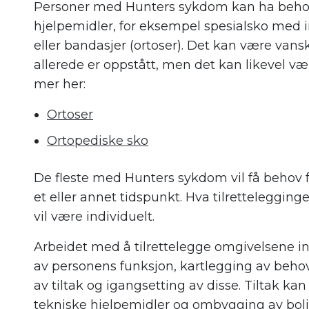
Personer med Hunters sykdom kan ha behov 
hjelpemidler, for eksempel spesialsko med in
eller bandasjer (ortoser). Det kan være vansk
allerede er oppstått, men det kan likevel væ
mer her:
Ortoser
Ortopediske sko
De fleste med Hunters sykdom vil få behov f
et eller annet tidspunkt. Hva tilrettelegging
vil være individuelt.
Arbeidet med å tilrettelegge omgivelsene i
av personens funksjon, kartlegging av behov,
av tiltak og igangsetting av disse. Tiltak k
tekniske hjelpemidler og ombygging av bolig