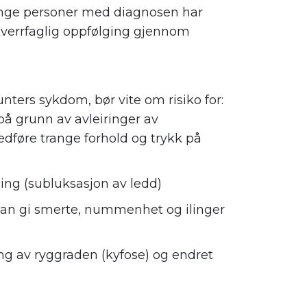
nge personer med diagnosen har
tverrfaglig oppfølging gjennom
ters sykdom, bør vite om risiko for:
på grunn av avleiringer av
dføre trange forhold og trykk på
ling (subluksasjon av ledd)
an gi smerte, nummenhet og ilinger
ng av ryggraden (kyfose) og endret