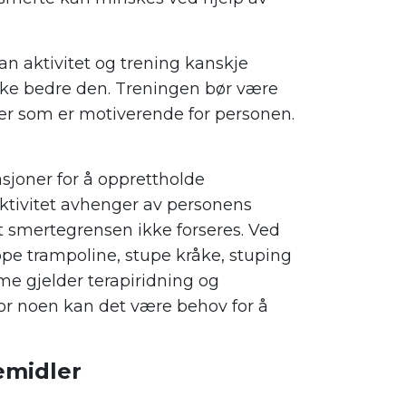
n aktivitet og trening kanskje
ikke bedre den. Treningen bør være
ner som er motiverende for personen.
asjoner for å opprettholde
ktivitet avhenger av personens
at smertegrensen ikke forseres. Ved
ppe trampoline, stupe kråke, stuping
me gjelder terapiridning og
 For noen kan det være behov for å
emidler