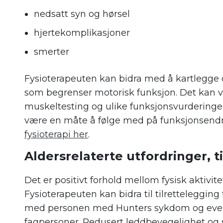
nedsatt syn og hørsel
hjertekomplikasjoner
smerter
Fysioterapeuten kan bidra med å kartlegge o
som begrenser motorisk funksjon. Det kan v
muskeltesting og ulike funksjonsvurdering
være en måte å følge med på funksjonsendri
fysioterapi her
.
Aldersrelaterte utfordringer, t
Det er positivt forhold mellom fysisk aktivitet
Fysioterapeuten kan bidra til tilrettelegging
med personen med Hunters sykdom og even
fagpersoner. Redusert leddbevegelighet og