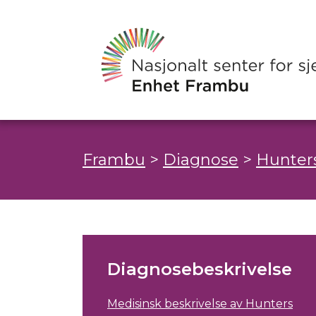
Frambu
>
Diagnose
>
Hunters
Diagnosebeskrivelse
Medisinsk beskrivelse av Hunters