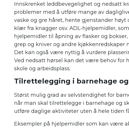
Innskrenket leddbevegelighet og nedsatt kr
problemer med å utføre mange av dagligliv
vaske og gre håret, hente gjenstander høyt o
klær fra knagger osv. ADL-hjelpemidler, som
hjelpemidler til åpning av flasker og bokse
grep og kniver og andre kjøkkenredskaper m
Det kan også være nyttig å vurdere plasserin
Ved nedsatt hørsel kan det være behov for h
skole og arbeidsplass.
Tilrettelegging i barnehage og
Størst mulig grad av selvstendighet for b
når man skal tilrettelegge i barnehage og
utføre daglige aktiviteter uten å hele tiden få
Eksempler på hjelpemidler som kan være ak