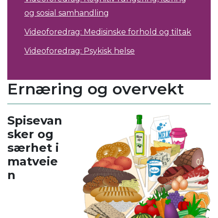
og sosial samhandling
Videoforedrag: Medisinske forhold og tiltak
Videoforedrag: Psykisk helse
Ernæring og overvekt
Spisevan
sker og
særhet i
matveie
n