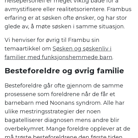
helsepersonell er meget viktig både for å
avmystifisere eller realitetsorientere. Frambus
erfaring er at søsken ofte ønsker, og har stor
glede av, å møte søsken i samme situasjon.
Vi henviser for øvrig til Frambu sin
temaartikkel om
Søsken og søskenliv i
familier med funksjonshemmede barn
.
Besteforeldre og øvrig familie
Besteforeldre går ofte gjennom de samme
prosessene som foreldrene når de får et
barnebarn med Noonans syndrom. Alle har
ulike mestringsstrategier der noen
bagatelliserer diagnosen mens andre blir
overbekymret. Mange foreldre opplever at de
må trøste besteforeldrene den første tiden.