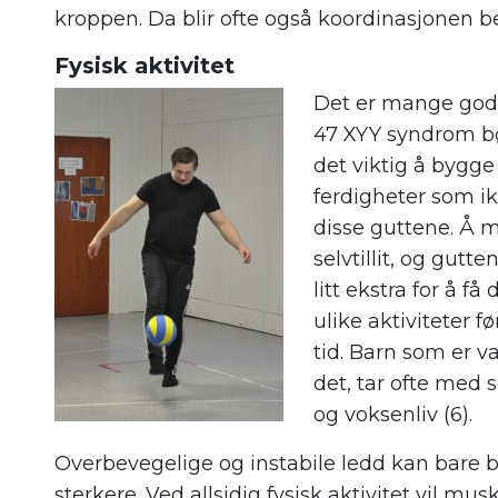
kroppen. Da blir ofte også koordinasjonen b
Fysisk aktivitet
Det er mange gode
47 XYY syndrom bør
det viktig å bygg
ferdigheter som ik
disse guttene. Å m
selvtillit, og gut
litt ekstra for å få
ulike aktiviteter f
tid. Barn som er va
det, tar ofte med 
og voksenliv (6).
Overbevegelige og instabile ledd kan bare b
sterkere. Ved allsidig fysisk aktivitet vil mu