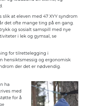
d.
es slik at eleven med 47 XYY syndrom
går det ofte mange ting på en gang.
rykk og sosialt samspill med nye
tiviteter i lek og gymsal, se
g for tilrettelegging i
 en hensiktsmessig og ergonomisk
yndrom der det er nødvendig.
an ha
 trives med
tøtte for å
ige