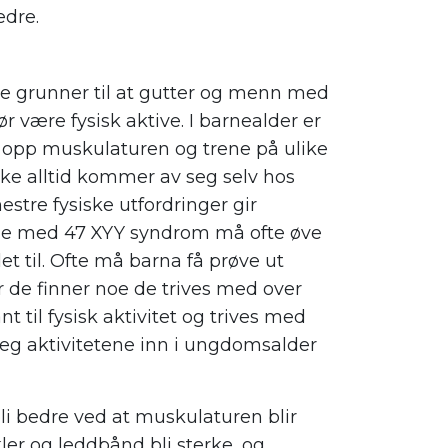
edre.
 grunner til at gutter og menn med
 være fysisk aktive. I barnealder er
e opp muskulaturen og trene på ulike
ke alltid kommer av seg selv hos
estre fysiske utfordringer gir
tene med 47 XYY syndrom må ofte øve
 det til. Ofte må barna få prøve ut
ør de finner noe de trives med over
nt til fysisk aktivitet og trives med
seg aktivitetene inn i ungdomsalder
li bedre ved at muskulaturen blir
skler og leddbånd bli sterke, og