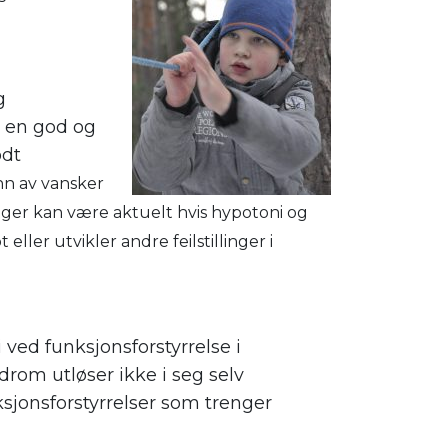
g
re en god og
odt
nn av vansker
enger kan være aktuelt hvis hypotoni og
eller utvikler andre feilstillinger i
i ved funksjonsforstyrrelse i
rom utløser ikke i seg selv
sjonsforstyrrelser som trenger