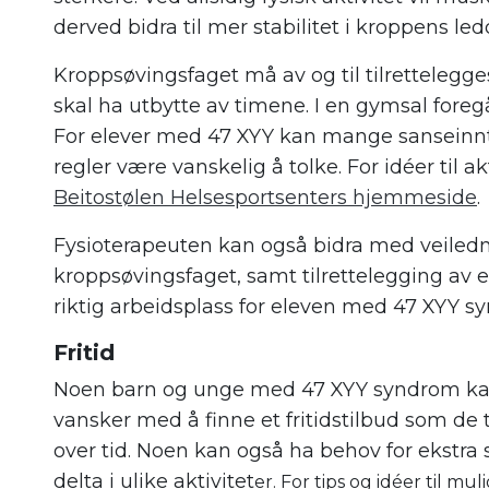
derved bidra til mer stabilitet i kroppens led
Kroppsøvingsfaget må av og til tilrettelegg
skal ha utbytte av timene. I en gymsal fore
For elever med 47 XYY kan mange sanseinnt
regler være vanskelig å tolke. For idéer til ak
Beitostølen Helsesportsenters hjemmeside
.
Fysioterapeuten kan også bidra med veilednin
kroppsøvingsfaget, samt tilrettelegging av
riktig arbeidsplass for eleven med 47 XYY s
Fritid
Noen barn og unge med 47 XYY syndrom k
vansker med å finne et fritidstilbud som de
over tid. Noen kan også ha behov for ekstra s
delta i ulike aktivitet
er. For tips og idéer til mul