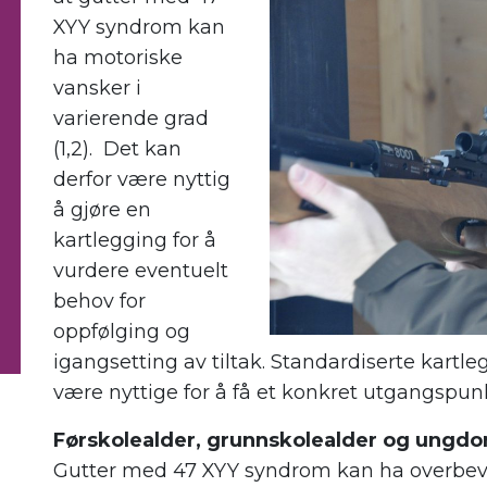
XYY syndrom kan
ha motoriske
vansker i
varierende grad
(1,2). Det kan
derfor være nyttig
å gjøre en
kartlegging for å
vurdere eventuelt
behov for
oppfølging og
igangsetting av tiltak. Standardiserte kartl
være nyttige for å få et konkret utgangspunkt
Førskolealder, grunnskolealder og ungd
Gutter med 47 XYY syndrom kan ha overbeveg