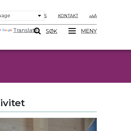
OM OSS
KONTAKT
A
y
Translate
MENY
SØK
ivitet