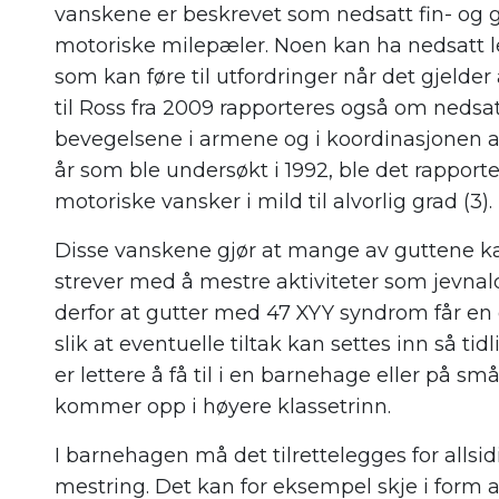
vanskene er beskrevet som nedsatt fin- og 
motoriske milepæler. Noen kan ha nedsatt le
som kan føre til utfordringer når det gjelder å
til Ross fra 2009 rapporteres også om nedsa
bevegelsene i armene og i koordinasjonen av
år som ble undersøkt i 1992, ble det rapport
motoriske vansker i mild til alvorlig grad (3).
Disse vanskene gjør at mange av guttene ka
strever med å mestre aktiviteter som jevna
derfor at gutter med 47 XYY syndrom får en 
slik at eventuelle tiltak kan settes inn så ti
er lettere å få til i en barnehage eller på s
kommer opp i høyere klassetrinn.
I barnehagen må det tilrettelegges for allsid
mestring. Det kan for eksempel skje i form