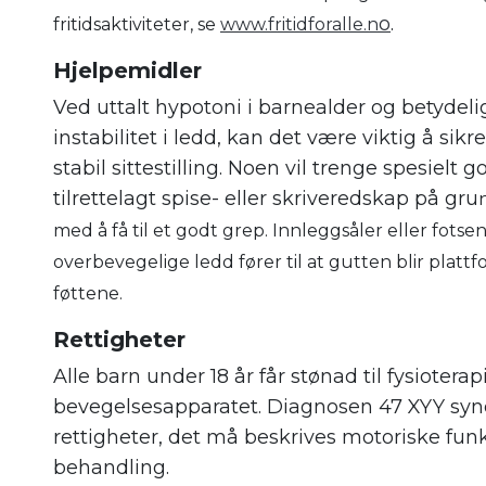
o
.
fritidsaktiviteter, se
www.fritidforalle.n
Hjelpemidle
r
Ved uttalt hypotoni i barnealder og betydeli
instabilitet i ledd, kan det være viktig å sik
stabil sittestilling. Noen vil trenge spesielt g
tilrettelagt spise- eller skriveredskap på gru
med å få til et godt grep. Innleggsåler eller fots
overbevegelige ledd fører til at gutten blir plattfot 
føttene.
Rettigheter
Alle barn under 18 år får stønad til fysioterap
bevegelsesapparatet. Diagnosen 47 XYY synd
rettigheter, det må beskrives motoriske funk
behandling.