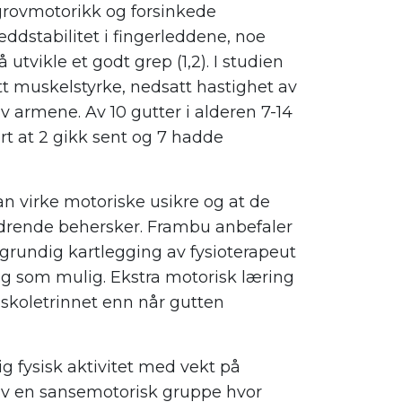
grovmotorikk og forsinkede
ddstabilitet i fingerleddene, noe
 utvikle et godt grep (1,2). I studien
tt muskelstyrke, nedsatt hastighet av
 armene. Av 10 gutter i alderen 7-14
ert at 2 gikk sent og 7 hadde
n virke motoriske usikre og at de
ldrende behersker. Frambu anbefaler
grundig kartlegging av fysioterapeut
dlig som mulig. Ekstra motorisk læring
måskoletrinnet enn når gutten
ig fysisk aktivitet med vekt på
 av en sansemotorisk gruppe hvor