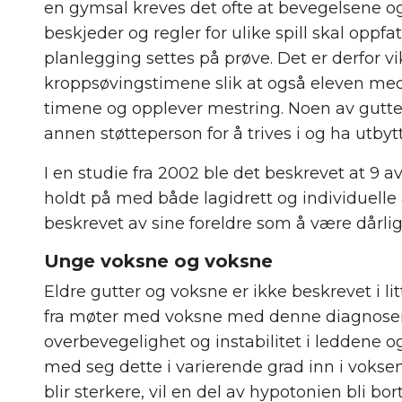
en gymsal kreves det ofte at bevegelsene og
beskjeder og regler for ulike spill skal oppfa
planlegging settes på prøve. Det er derfor v
kroppsøvingstimene slik at også eleven me
timene og opplever mestring. Noen av guttene
annen støtteperson for å trives i og ha utbytt
I en studie fra 2002 ble det beskrevet at 9 av
holdt på med både lagidrett og individuelle 
beskrevet av sine foreldre som å være dårlig 
Unge voksne og voksne
Eldre gutter og voksne er ikke beskrevet i li
fra møter med voksne med denne diagnosen
overbevegelighet og instabilitet i leddene og
med seg dette i varierende grad inn i vokse
blir sterkere, vil en del av hypotonien bli bort