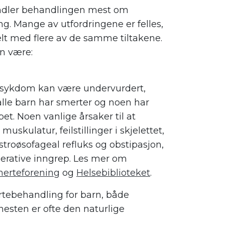
andler behandlingen mest om
ng. Mange av utfordringene er felles,
elt med flere av de samme tiltakene.
n være:
 sykdom kan være undervurdert,
lle barn har smerter og noen har
et. Noen vanlige årsaker til at
muskulatur, feilstillinger i skjelettet,
oøsofageal refluks og obstipasjon,
perative inngrep. Les mer om
erteforening
og
Helsebiblioteket
.
tebehandling for barn, både
nesten er ofte den naturlige