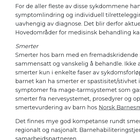
For de aller fleste av disse sykdommene h
symptomlindring og individuell tilretteleggi
uavhengig av diagnose. Det blir derfor aktu
Hovedområder for medisinsk behandling ka
Smerter
Smerter hos barn med en fremadskridende
sammensatt og vanskelig å behandle. Ikke a
smerter kun i enkelte faser av sykdomsforløp
barnet kan ha smerter er spastisitet/stivhet i 
symptomer fra mage-tarmsystemet som gastr
smerter fra nervesystemet, prosedyrer og o
smertevurdering av barn hos
Norsk Barnesm
Det finnes mye god kompetanse rundt smer
regionalt og nasjonalt. Barnehabiliteringstje
samarbeidspartneren.