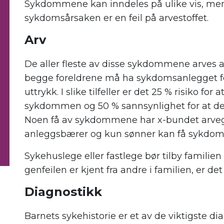
Sykdommene kan inndeles på ulike vis, men 
sykdomsårsaken er en feil på arvestoffet.
Arv
De aller fleste av disse sykdommene arves aut
begge foreldrene må ha sykdomsanlegget f
uttrykk. I slike tilfeller er det 25 % risiko for
sykdommen og 50 % sannsynlighet for at de 
Noen få av sykdommene har x-bundet arvegan
anleggsbærer og kun sønner kan få sykdom
Sykehuslege eller fastlege bør tilby familie
genfeilen er kjent fra andre i familien, er de
Diagnostikk
Barnets sykehistorie er et av de viktigste d