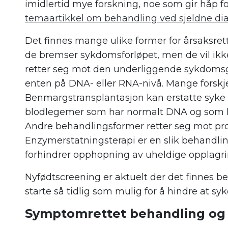
imidlertid mye forskning, noe som gir håp fo
temaartikkel om behandling ved sjeldne di
Det finnes mange ulike former for årsaksrette
de bremser sykdomsforløpet, men de vil ik
retter seg mot den underliggende sykdomsg
enten på DNA- eller RNA-nivå. Mange forskj
Benmargstransplantasjon kan erstatte syke 
blodlegemer som har normalt DNA og som k
Andre behandlingsformer retter seg mot prot
Enzymerstatningsterapi er en slik behandli
forhindrer opphopning av uheldige opplagr
Nyfødtscreening er aktuelt der det finnes be
starte så tidlig som mulig for å hindre at s
Symptomrettet behandling og 