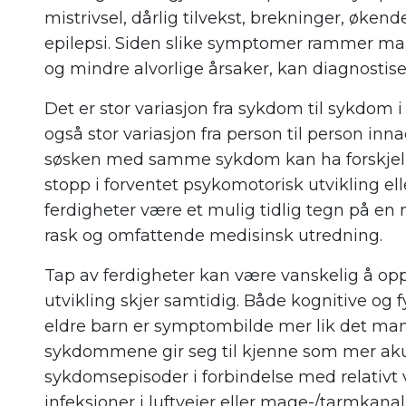
mistrivsel, dårlig tilvekst, brekninger, økend
epilepsi. Siden slike symptomer rammer ma
og mindre alvorlige årsaker, kan diagnostise
Det er stor variasjon fra sykdom til sykdom 
også stor variasjon fra person til person in
søsken med samme sykdom kan ha forskjellig
stopp i forventet psykomotorisk utvikling ell
ferdigheter være et mulig tidlig tegn på e
rask og omfattende medisinsk utredning.
Tap av ferdigheter kan være vanskelig å op
utvikling skjer samtidig. Både kognitive og 
eldre barn er symptombilde mer lik det ma
sykdommene gir seg til kjenne som mer aku
sykdomsepisoder i forbindelse med relativt
infeksjoner i luftveier eller mage-/tarmkanal