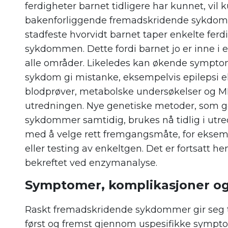
ferdigheter barnet tidligere har kunnet, vil
bakenforliggende fremadskridende sykdom. 
stadfeste hvorvidt barnet taper enkelte ferd
sykdommen. Dette fordi barnet jo er inne i e
alle områder. Likeledes kan økende sympto
sykdom gi mistanke, eksempelvis epilepsi ell
blodprøver, metabolske undersøkelser og M
utredningen. Nye genetiske metoder, som 
sykdommer samtidig, brukes nå tidlig i utre
med å velge rett fremgangsmåte, for ekse
eller testing av enkeltgen. Det er fortsatt 
bekreftet ved enzymanalyse.
Symptomer, komplikasjoner og
Raskt fremadskridende sykdommer gir seg til
først og fremst gjennom uspesifikke sympt