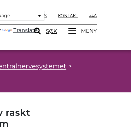
OM OSS
KONTAKT
A
y
Translate
MENY
SØK
ntralnervesystemet
>
v raskt
om