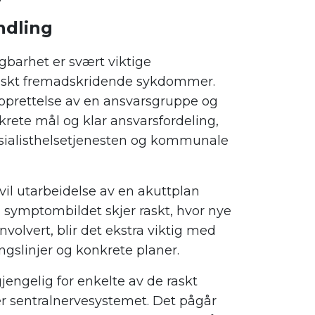
ndling
igbarhet er svært viktige
askt fremadskridende sykdommer.
opprettelse av en ansvarsgruppe og
krete mål og klar ansvarsfordeling,
esialisthelsetjenesten og kommunale
vil utarbeidelse av en akuttplan
 symptombildet skjer raskt, hvor nye
olvert, blir det ekstra viktig med
ingslinjer og konkrete planer.
jengelig for enkelte av de raskt
sentralnervesystemet. Det pågår