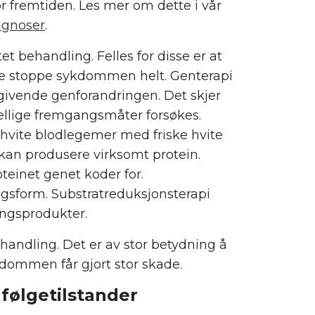
r fremtiden. Les mer om dette i vår
agnoser
.
t behandling. Felles for disse er at
ke stoppe sykdommen helt. Genterapi
ivende genforandringen. Det skjer
ellige fremgangsmåter forsøkes.
hvite blodlegemer med friske hvite
an produsere virksomt protein.
einet genet koder for.
ngsform. Substratreduksjonsterapi
ingsprodukter.
handling. Det er av stor betydning å
ykdommen får gjort stor skade.
følgetilstander