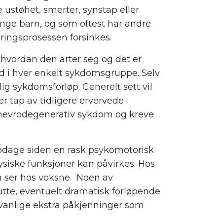
e ustøhet, smerter, synstap eller
nge barn, og som oftest har andre
ringsprosessen forsinkes.
i hvordan den arter seg og det er
nad i hver enkelt sykdomsgruppe. Selv
 sykdomsforløp. Generelt sett vil
er tap av tidligere ervervede
n nevrodegenerativ sykdom og kreve
pdage siden en rask psykomotorisk
fysiske funksjoner kan påvirkes. Hos
n ser hos voksne. Noen av
tte, eventuelt dramatisk forløpende
 vanlige ekstra påkjenninger som
.