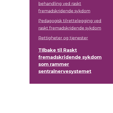
behandling ved raskt
fremadskridende sykdom
Pedagogisk tilrettelegging ved
raskt fremadskridende sykdom
Rettigheter og tjenester
TIlbake til Raskt
fremadskridende sykdom
som rammer
sentralnervesystemet