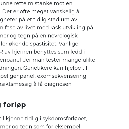
 kunne rette mistanke mot en
Det er ofte meget vanskelig å
igheter på et tidlig stadium av
n fase av livet med rask utvikling på
mer og tegn på en nevrologisk
er økende spastisitet. Vanlige
R av hjernen benyttes som ledd i
genpanel der man tester mange ulike
dningen. Genetikere kan hjelpe til
mpel genpanel, exomsekvensering
hensiktsmessig å få diagnosen
 forløp
 kjenne tidlig i sykdomsforløpet,
omer og tegn som for eksempel