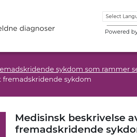
Powered b
fremadskridende sykdom som rammer se
skt fremadskridende sykdom
Medisinsk beskrivelse a
fremadskridende sykd