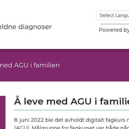
Powered b
med AGU i familien
Å leve med AGU i famil
8. juni 2022 ble det avholdt digitalt fagku
(AGU). Målgruppe for fagkurset var både p