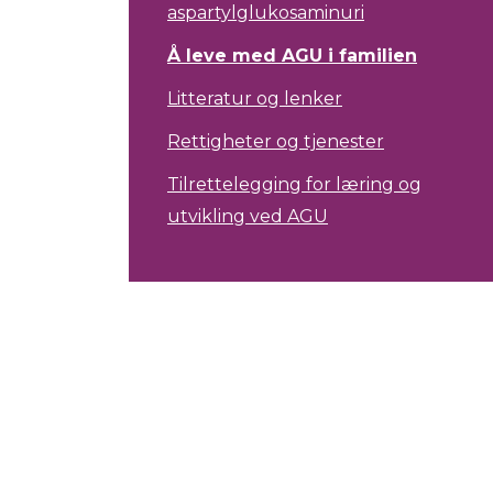
aspartylglukosaminuri
Å leve med AGU i familien
Litteratur og lenker
Rettigheter og tjenester
Tilrettelegging for læring og
utvikling ved AGU