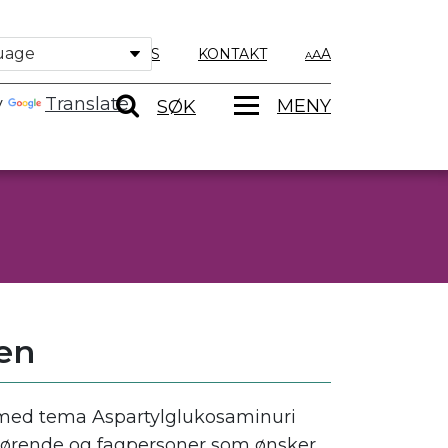
OM OSS
KONTAKT
A
y
Translate
MENY
SØK
ien
rs med tema Aspartylglukosaminuri
årørende og fagpersoner som ønsker