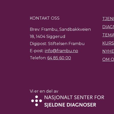
KONTAKT OSS
TJEN
DIAG
Brev: Frambu, Sandbakkveien
TEMA
18, 1404 Siggerud
KURS
Digipost: Stiftelsen Frambu
E-post:
info@frambu.no
NYH
Telefon:
64 85 60 00
OM O
Vi er en del av