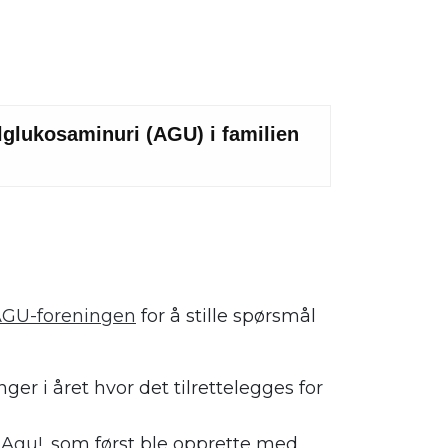
AGU-foreningen
for å stille spørsmål
er i året hvor det tilrettelegges for
 Agu!,
som først ble opprette med