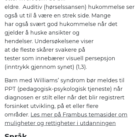
eldre.
Auditiv
(
hørselssansen
)
hukommelse
ser
og
s
å ut til å vær
e
en strek
side.
Mange
har
også
svært god
hukommelse når det
gjelder å huske ansikter
og
hendelser
.
Undersøkelsene
viser
at
de
fleste
skårer
svakere
på
tester
so
m
inneb
ærer
visuell persepsjon
(inntrykk gjennom synet)
(
1
,3
)
.
Barn
med W
illiams
’
syndrom
bør meldes til
PPT (pedagogisk-psykologisk tjeneste) når
diagnosen er stilt eller når det blir registrert
forsinket utvikling, på et eller flere
områder.
Les mer på Frambus temasider om
muligheter og rettigheter i utdanningen
Språk