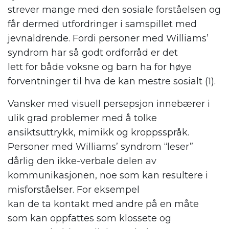
strever mange med
den
sosiale
forståelse
n
og
får dermed utfordringer i samspillet med
jevnaldrende. Fordi personer med W
illiams’
syndrom
har så godt ordforråd er det
lett
for
både voksne og
barn
ha for høye
forventninger til hva de kan mestre sosialt
(1)
.
Vansker med visuell persepsjon innebærer i
ulik grad problemer med å tolke
ansiktsuttrykk, mimikk og kroppsspråk.
Personer med W
illiams’ syndrom
“leser”
dårlig den ikke-verbale delen av
kommunikasjonen, noe som kan resultere i
misforståelse
r
. For eksempel
kan
de
ta
kontakt med andre på
en måte
som
kan
oppfattes
som
klossete og