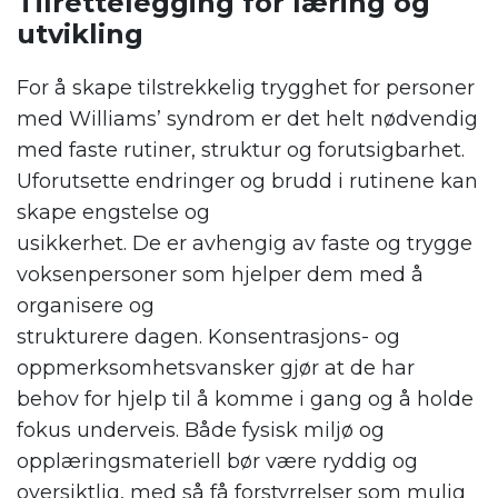
Tilrettelegging for læring og
utvikling
For å skape
tilstrekkelig trygghet
for personer
med W
illiams
’
syndrom
er det helt nødvendig
med faste rutiner, struktur
og
forutsigbarhet.
Uforutsette endringer og brudd i rutinene kan
skape engstelse og
usikkerhet
.
D
e
er
avhengig av
faste og trygge
voksenpersoner
som
hjelper dem med å
organisere og
strukturere
dagen
.
Konsentrasjons- og
oppmerksomhetsvansker gjør at de har
behov for hjelp til å komme i gang og
å holde
fokus
underveis
.
Både fysisk miljø og
opplæringsmateriell bør være ryddig og
oversiktlig, med så få forstyrrelser som mulig