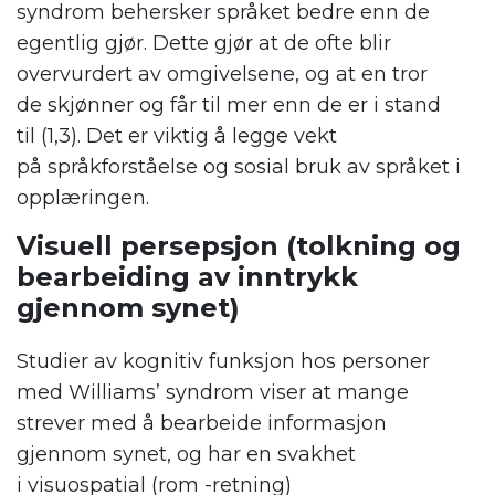
syndrom
behersker språket bedre enn de
egentlig gjør.
Dette
gjør at de ofte blir
overvurdert av omgivelsene, og at
en tror
de
skjønner
og
får til
mer enn de
er i stand
til
(1,3)
.
Det er viktig å legge vekt
på
språk
forståelse og
sosial bruk av språket i
opplæringen.
Visuell persepsjon (tolkning og
bearbeiding av inntrykk
gjennom synet)
Studier av kognitiv funksjon hos personer
med Williams
’
syndrom
viser at mange
strever med å bearbeide informasjon
gjennom synet
,
og har en svakhet
i visuospatial (rom -retning)