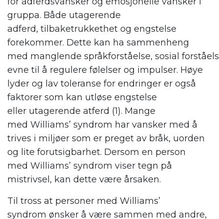
for
adfer
dsvansker
og emosjonelle vansker i
gruppa. Både utagerende
adferd
,
tilbaketrukkethet og engstelse
forekommer.
De
tte
kan
ha sammenheng
med
manglende
språkforståelse
,
sosial
forståel
evne til å regulere følelser og impulser. H
øye
lyder og
lav toleranse for endringer
er også
faktorer som kan utløse engstelse
eller
u
tagerende atferd
(1)
.
Mange
med
Williams
’
syndrom
har vanske
r
med
å
trives i miljøer som er preget av bråk, uorden
og lite forutsigbarhet. Dersom en person
med
W
illiams’ syndrom
viser tegn på
mistrivsel, kan dette være årsaken.
Til tross
at
personer med W
illiams’
syndrom
ønsker
å være sammen med andre
,