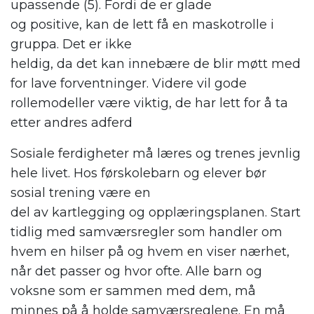
upassende
(5
)
.
Fordi de
er
glade
og
positive,
kan de let
t
få
en maskotrolle i
gruppa
.
Det
er ikke
heldig
,
da
det
kan
innebære
de blir møtt med
for lave forventninger.
Videre vil g
ode
rollemodeller
være
viktig, de har lett for å ta
etter andres adferd
Sosiale ferdigheter
må
læres og trenes jevnlig
hele livet. Hos førskolebarn og elever bør
sosial trening være en
del
av
kartlegging
og
opplæringsplan
e
n
. Start
tidlig med samværsregler som handler om
hvem en hilser på og hvem en viser nærhet,
når det passer og hvor ofte.
Alle barn og
voksne som er sammen med
dem
, må
minnes på å holde samværsreglene. En må