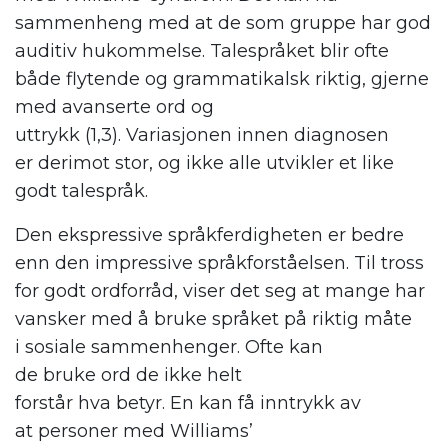
sammenheng med at de som gruppe har god
auditiv hukommelse.
Talespråket blir
ofte
både flytende og grammatikalsk riktig, gjerne
med avanserte ord og
uttrykk
(1,3)
.
Variasjonen innen diagnosen
er
derimot
stor, og ikke alle utvikler et like
godt talespråk
.
Den ekspressive språkferdigheten er bedre
enn den impressive språkforståelsen.
Til tross
for godt
ord
forråd
,
viser
det
seg
at mange har
vansker med
å bruke språket
på rikt
ig
måte
i
sosiale
sammenhenger
.
Ofte kan
de
bruke
ord de
ikke helt
forstår
hva
betyr.
En
kan få inntrykk av
at
personer med W
illiams’