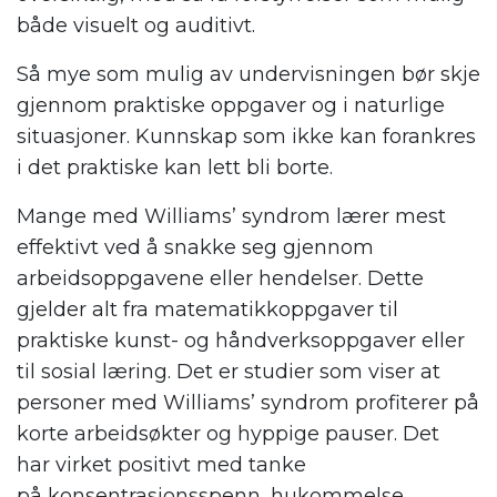
både visuelt og auditivt.
S
å mye som mulig av undervisningen
bør
skje
gjennom praktiske oppgaver og i naturlige
situasjoner. Kunnskap som ikke kan forankres
i det praktiske kan lett bli borte.
Mange med W
illiams’ syndrom
lærer mest
effektivt ved å snakke seg gjennom
arbeidsoppgavene eller hendelser. Dette
gjelder alt fra matematikkoppgaver til
praktiske kunst- og håndverksoppgaver eller
til sosial læring.
Det er
studier som viser
at
personer med
W
illiams’ syndrom
profiterer på
korte arbeidsøkter
og
hyppige
pauser
. Det
har
virket positivt
med tanke
på
konsentrasjonsspenn
, hukommelse