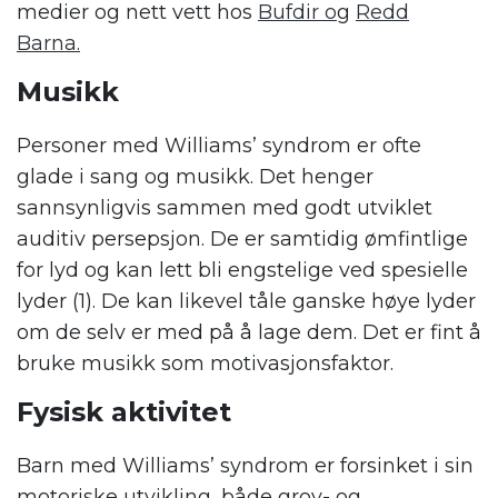
medier og nett vett h
os
Buf
dir o
g
Redd
Barna.
Musikk
Personer med W
illiams
’
syndrom
er ofte
glade i sang og musikk. Det henger
sannsynligvis sammen med godt
utviklet
auditiv
persepsjon. De er samtidig ømfintlige
for lyd og kan lett bli engstelige ved spesielle
lyder (1). De kan likevel tåle ganske høye lyder
om de selv er med på å lage dem. Det er fint å
bruke musikk som motivasjonsfaktor.
Fysisk aktivitet
Barn med W
illiams
’
syndrom
er forsinket i sin
motoriske utvikling, både grov- og