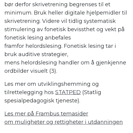
bør derfor s
krivetrening
begrenses til et
minimum.
Bruk
heller digitale hjelpemidler til
skrivetrening.
Videre vil tidlig systematisk
stimulering av fonetisk bevissthet og vekt på
fonetisk lesing anbefales
framfor helordslesing. Fonetisk lesing tar i
bruk auditive strategier,
mens helordslesing
handler om
å
gjenkjenne
ordbilder
visuelt
(3).
Les mer om utviklingshemming og
tilrettelegging hos
STATPED
(Statlig
spesialpedagogisk tjeneste).
L
es mer på Frambus temasider
om
muligheter og rettigheter i utdanningen