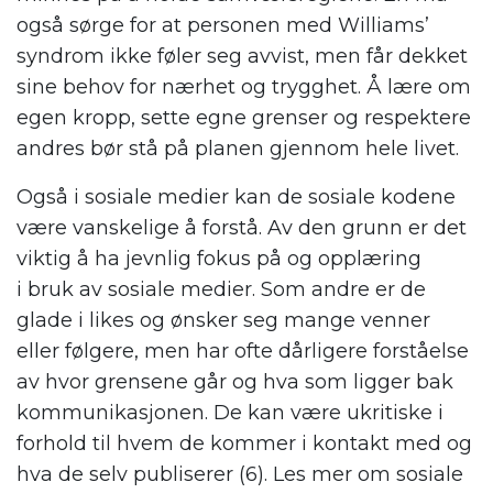
også sørge for
at
personen med W
illiams’
syndrom
ikke føler seg avvist,
men
får dekket
sine behov for nærhet og trygghet. Å lære om
egen kropp, sette egne grenser og respektere
andres bør stå på planen gjennom hele livet.
Også i sosiale medier kan de sosiale kodene
være vanskelige å forstå. Av den grunn er det
viktig å ha jevnlig f
okus
på
og opplæring
i
bruk av sosiale
medier.
Som andre er de
glade i likes og ønsker seg mange venner
eller følgere, men har ofte dårligere forståelse
av hvor grensene går og hva som ligger bak
kommunikasjonen
.
De kan være ukritiske i
forhold til hvem de kommer i kontakt med og
hva de selv publiserer
(6)
.
Les mer om sosiale