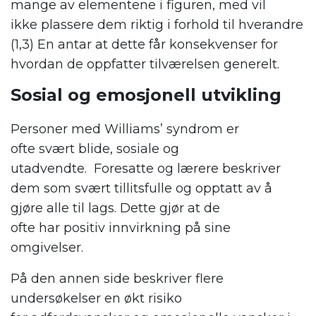
mange av
elementene i figuren, med vil
ikke
plassere dem riktig i forhold til hverandre
(1,3)
En antar at dette får konsekvenser for
hvordan de oppfatter tilværelsen generelt
.
Sosial og emosjonell utvikling
Personer med W
illiams
’
syndrom
er
ofte
svært
b
li
de, s
osiale og
utadvendte.
Foresatte og lærere
beskrive
r
dem
som svært tillitsfulle og opptatt av å
gjøre alle til
lags
.
Dette gjør at de
ofte
har
positiv innvirkning på sine
omgivelser
.
På
den
annen side
beskriver
f
lere
undersøkelser
en økt risiko