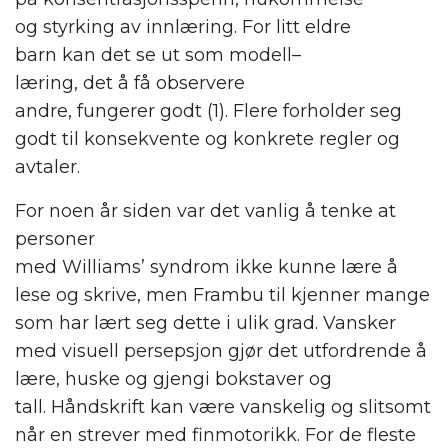
og
styrking av innlæring
.
For litt
eldre
barn
kan
det se ut som m
odell
–
læring,
det
å
få observere
andre,
fungerer
godt
(1)
.
Flere forholder seg
godt til konsekvente og konkrete regler og
avtaler
.
For noen år siden var det vanlig å tenke at
personer
med
Williams
’
syndrom
ikke
kunne
lære å
lese og skrive, men Frambu
til
kjenner mange
som har lært seg dette i ulik grad.
Vansker
med
visuell persepsjon
gjør det
utfordrende
å
lære, huske og gjengi bokstaver og
tall.
H
åndskrift
kan være
vanskelig
og slits
omt
når en
strever med finmotorikk
.
For de fleste