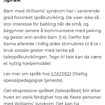
Barn med
W
illiams
’
syndrom
har i varierende
grad forsinket språkutvikling. De viser ikke så
stor interesse for babling når de små, og
begynner senere å kommunisere med peking
og gester enn andre barn (1,4). Derfor bør
barna allerede i tidlig alder stimuleres til å ta i
bruk sosiale gester med tanke på
talespråkutviklingen. Tegn til tale kan da være
et nyttig hjelpemiddel.
Les mer om
språk
hos
STATPED
(Statlig
spesialpedagogisk tjeneste).
Det ekspressive språket (talespråket) blir etter
hvert en sterk ferdighet hos de fleste personer
med W
illiams’ syndrom
.
Det kan
ha