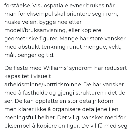
forståelse.
Visuosp
at
iale
evner brukes når
man for eksempel skal orientere seg i rom,
huske veien, bygge
noe
etter
modell/bruksanvisning, eller kopiere
geometriske figurer.
Mange har store vansker
med abstrakt tenkning rundt mengde, vekt,
mål
, penger og tid
.
De fleste med Williams
’
syndrom har redusert
kapasitet i visuelt
arbeidsminne/korttidsminne. De har vansker
med å fastholde og gjengi strukturen i det de
ser. De kan oppfatte en stor detaljrikdom,
men
klarer ikke
å organisere detaljene i en
meningsfull helhet.
D
et vil gi vansker med for
eksempel å kopiere en figur
. De vil få med seg