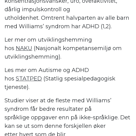
konsentrasjonsvansker, uro, overaktivitet,
dårlig impulskontroll og
utholdenhet.
Omtrent halvparten av alle barn
med
Williams
’
syndrom har ADHD
(
1,
2)
.
Ler mer om utviklingshemming
hos
NAKU
(
Nasjonal
t
kompetansemiljø om
utviklingshemming).
Les mer om Autisme og ADHD
hos
STATPED
(Statlig spesialpedagogisk
tjeneste).
Studier
viser at de
fleste
med W
illiams’
syndrom
får
bedre resultater på
språklige
oppgaver
enn på
ikke-språklige
.
Det
kan se ut som denne forskjellen øker
e
tt
er
hvert som
de
blir