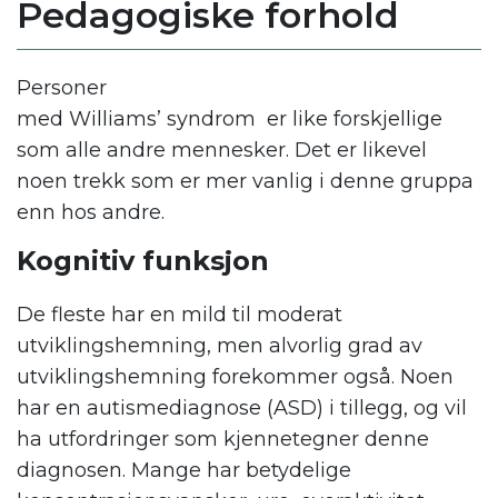
Pedagogiske forhold
Personer
med
Williams
’
syndrom
er
like
forskjellige
som alle
andre
mennesker
.
Det er likevel
noen trekk som er mer vanlig
i denne gruppa
enn hos andre
.
Kognitiv
funksjon
De fleste har en mild til moderat
utviklingshemning
, men a
lvorlig grad av
utviklingshemning forekommer
også
.
Noen
har
en
a
utismediagnose
(ASD)
i tillegg
, og vil
ha
utfordringer
som
kjennetegne
r
denne
diagnosen.
Mange
har
betydelige