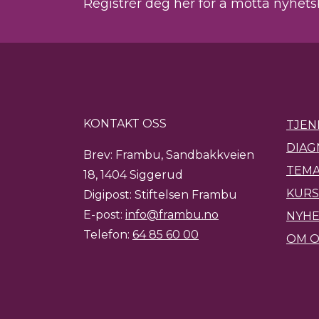
Registrér deg her for å motta nyhet
KONTAKT OSS
TJEN
DIAG
Brev: Frambu, Sandbakkveien
TEMA
18, 1404 Siggerud
KURS
Digipost: Stiftelsen Frambu
E-post:
info@frambu.no
NYH
Telefon:
64 85 60 00
OM O