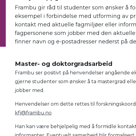
Frambu
gir råd til
studenter som ønsker å
fo
eksempel i forbindelse med utforming av pr
kontakt med aktuelle fagmiljøer eller inform
fagpersonene som jobber med den aktuelle 
finner navn og e-postadresser nederst på d
Master- og doktorgradsarbeid
Frambu ser positivt på henvendelser angående eks
gjerne studenter som ønsker å ta mastergrad eller
jobber med.
Henvendelser om dette
rettes til forskningskoord
kfj@frambu.no
Han kan være behjelpelig med å formidle kontakt
informanter.
Eventuelt s
amarbeid
blir
formalisert