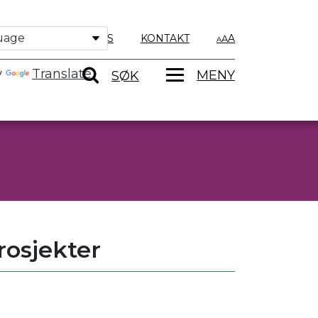
OM OSS
KONTAKT
A
y
Translate
MENY
SØK
rosjekter