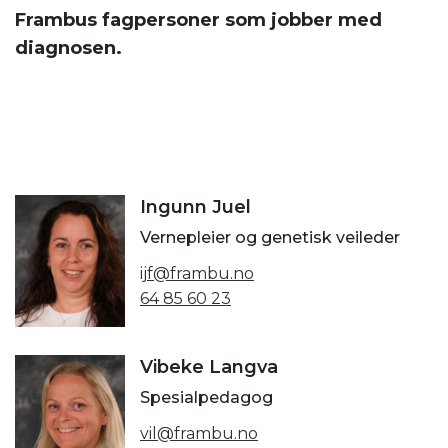
Frambus fagpersoner som jobber med
diagnosen.
Ingunn Juel
Vernepleier og genetisk veileder
ijf@frambu.no
64 85 60 23
Vibeke Langva
Spesialpedagog
vil@frambu.no