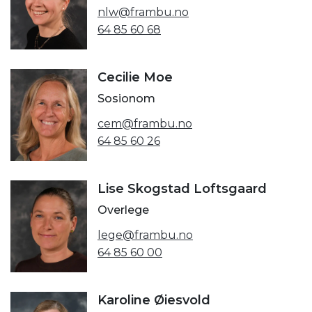
nlw@frambu.no
64 85 60 68
Cecilie Moe
Sosionom
cem@frambu.no
64 85 60 26
Lise Skogstad Loftsgaard
Overlege
lege@frambu.no
64 85 60 00
Karoline Øiesvold