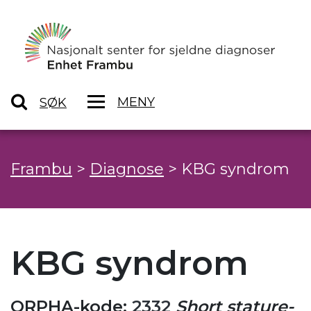
MENY
SØK
Frambu
>
Diagnose
>
KBG syndrom
KBG syndrom
ORPHA-kode:
2332
Short stature-