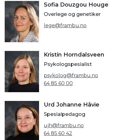
Sofia Douzgou Houge
Overlege og genetiker
lege@frambu.no
Kristin Horndalsveen
Psykologspesialist
psykolog@frambu.no
64 85 60 00
Urd Johanne Håvie
Spesialpedagog
ujh@frambu.no
64 85 60 42