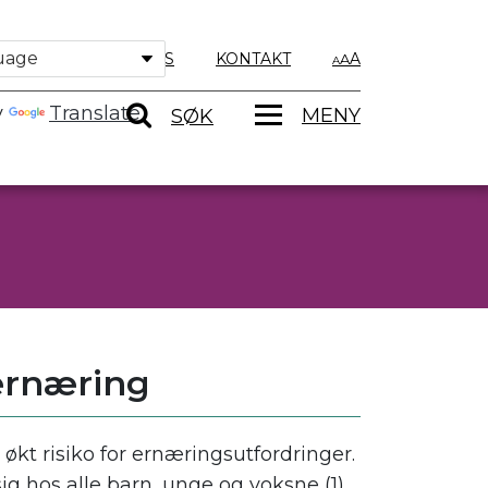
OM OSS
KONTAKT
A
y
Translate
MENY
SØK
ernæring
kt risiko for ernæringsutfordringer.
g hos alle barn, unge og voksne (1).