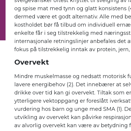
svelgevansker oftest knyttet til svelging av f
og spise mat med tynn og glatt konsistens (4
dermed være et godt alternativ. Alle med be
kostholdet bør få tilbud om individuell ernæ
enkelte får i seg tilstrekkelig med næringsst
internasjonale retningslinjer anbefales det a
fokus på tilstrekkelig inntak av protein, jern,
Overvekt
Mindre muskelmasse og nedsatt motorisk f
lavere energibehov (2). Det innebærer at sel
drikke over tid kan gi overvekt. Tiltak som 
ytterligere vektoppgang er foreslått iverksatt
vurdering hos barn og unge med SMA (1). De
utvikling av overvekt kan påvirke respirasj
av alvorlig overvekt kan være av betydning f