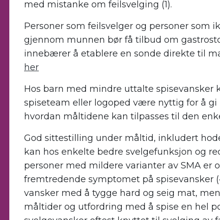
med mistanke om feilsvelging (1).
Personer som feilsvelger og personer som ikk
gjennom munnen bør få tilbud om gastrosto
innebærer å etablere en sonde direkte til 
her
Hos barn med mindre uttalte spisevansker 
spiseteam eller logoped være nyttig for å gi
hvordan måltidene kan tilpasses til den enke
God sittestilling under måltid, inkludert hod
kan hos enkelte bedre svelgefunksjon og redu
personer med mildere varianter av SMA er o
fremtredende symptomet på spisevansker (4)
vansker med å tygge hard og seig mat, men 
måltider og utfordring med å spise en hel p