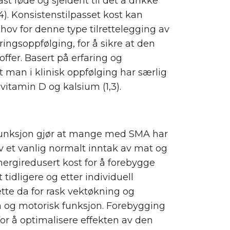
ast føde og sjeldent til det å drikke
). Konsistenstilpasset kost kan
hov for denne type tilrettelegging av
ringsoppfølging, for å sikre at den
offer. Basert på erfaring og
t man i klinisk oppfølging har særlig
 vitamin D og kalsium (1,3).
unksjon gjør at mange med SMA har
v et vanlig normalt inntak av mat og
energiredusert kost for å forebygge
 tidligere og etter individuell
tte da for rask vektøkning og
on og motorisk funksjon. Forebygging
or å optimalisere effekten av den