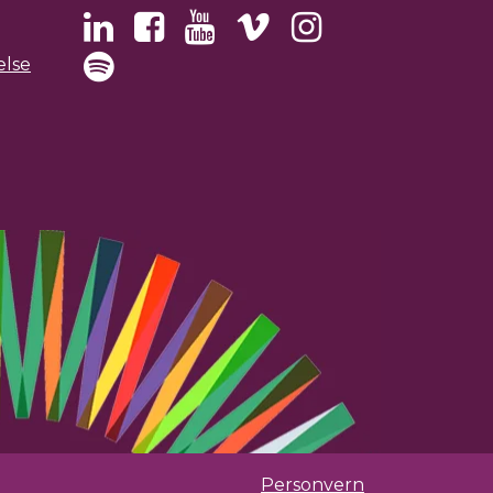
else
Personvern