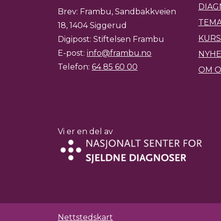
DIAG
Brev: Frambu, Sandbakkveien
TEMA
18, 1404 Siggerud
KURS
Digipost: Stiftelsen Frambu
E-post:
info@frambu.no
NYH
Telefon:
64 85 60 00
OM O
Vi er en del av
Nettstedskart