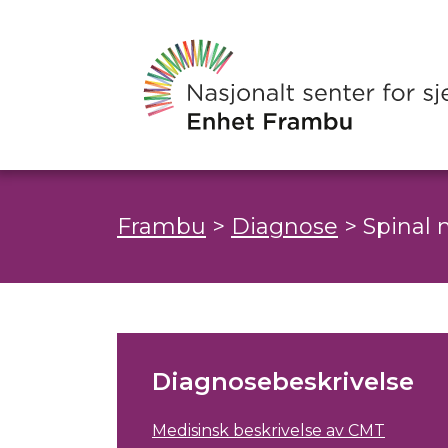
Frambu
>
Diagnose
>
Spinal 
Diagnosebeskrivelse
Medisinsk beskrivelse av CMT