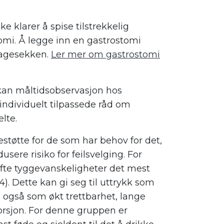
e klarer å spise tilstrekkelig
mi. Å legge inn en gastrostomi
magesekken.
Ler mer om gastrostomi
kan måltidsobservasjon hos
 individuelt tilpassede råd om
lte.
estøtte for de som har behov for det,
sere risiko for feilsvelging. For
fte tyggevanskeligheter det mest
. Dette kan gi seg til uttrykk som
også som økt trettbarhet, lange
orsjon. For denne gruppen er