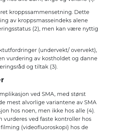
dret kroppssammensetning. Dette
ering av kroppsmasseindeks alene
æringsstatus (2), men kan være nyttig
ktutfordringer (undervekt/ overvekt),
en vurdering av kostholdet og danne
ingsråd og tiltak (3).
r
komplikasjon ved SMA, med størst
 de mest alvorlige variantene av SMA
jon hos noen, men ikke hos alle (4).
n vurderes ved faste kontroller hos
filming (videofluoroskopi) hos de