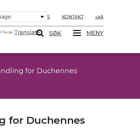
OM OSS
KONTAKT
A
y
Translate
MENY
SØK
andling for Duchennes
g for Duchennes