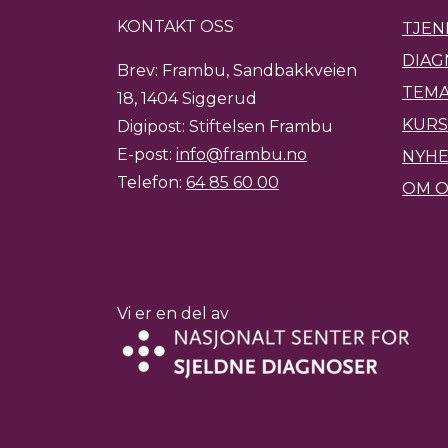
KONTAKT OSS
TJEN
DIAG
Brev: Frambu, Sandbakkveien
TEMA
18, 1404 Siggerud
KURS
Digipost: Stiftelsen Frambu
E-post:
info@frambu.no
NYH
Telefon:
64 85 60 00
OM O
Vi er en del av