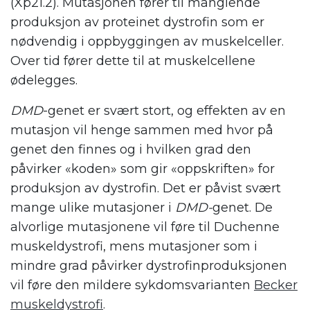
(Xp21.2). Mutasjonen fører til manglende
produksjon av proteinet dystrofin som er
nødvendig i oppbyggingen av muskelceller.
Over tid fører dette til at muskelcellene
ødelegges.
DMD
-genet er svært stort, og effekten av en
mutasjon vil henge sammen med hvor på
genet den finnes og i hvilken grad den
påvirker «koden» som gir «oppskriften» for
produksjon av dystrofin. Det er påvist svært
mange ulike mutasjoner i
DMD-
genet. De
alvorlige mutasjonene vil føre til Duchenne
muskeldystrofi, mens mutasjoner som i
mindre grad påvirker dystrofinproduksjonen
vil føre den mildere sykdomsvarianten
Becker
muskeldystrofi
.