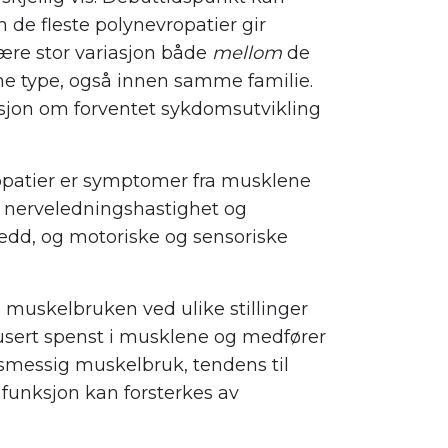
 de fleste polynevropatier gir
ære stor variasjon både
mellom
de
 type, også innen samme familie.
asjon om forventet sykdomsutvikling
vropatier er symptomer fra musklene
t nerveledningshastighet og
 ledd, og motoriske og sensoriske
e muskelbruken ved ulike stillinger
dusert spenst i musklene og medfører
smessig muskelbruk, tendens til
tt funksjon kan forsterkes av