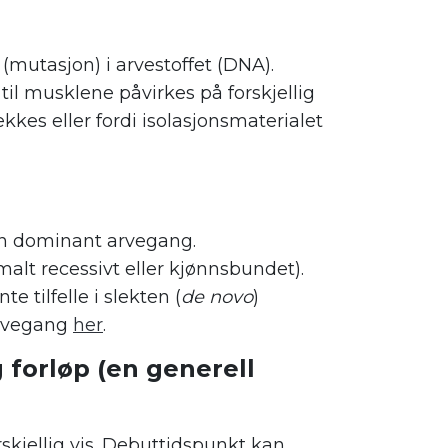
mutasjon) i arvestoffet (DNA).
il musklene påvirkes på forskjellig
ekkes eller fordi isolasjonsmaterialet
 en dominant arvegang.
lt recessivt eller kjønnsbundet).
 tilfelle i slekten (
de novo
)
arvegang
her
.
forløp (en generell
skjellig vis. Debuttidspunkt kan