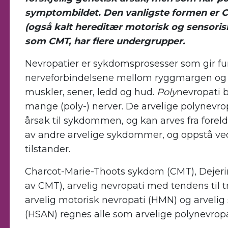
symptombildet. Den vanligste formen er 
(også kalt hereditær motorisk og sensorisk
som CMT, har flere undergrupper.
Nevropatier er sykdomsprosesser som gir fun
nerveforbindelsene mellom ryggmargen og 
muskler, sener, ledd og hud.
Poly
nevropati 
mange (poly-) nerver. De arvelige polynevro
årsak til sykdommen, og kan arves fra forel
av andre arvelige sykdommer, og oppstå ved
tilstander.
Charcot-Marie-Thoots sykdom (CMT), Dejer
av CMT), arvelig nevropati med tendens til
arvelig motorisk nevropati (HMN) og arveli
(HSAN) regnes alle som arvelige polynevropa