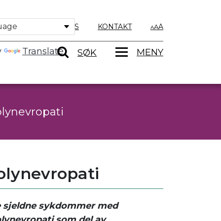
OM OSS
KONTAKT
A
y
Translate
MENY
SØK
olynevropati
polynevropati
pe sjeldne sykdommer med
olynevropati som del av