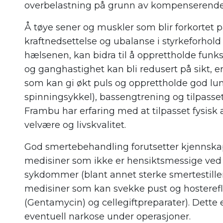
overbelastning på grunn av kompenserende
Å tøye sener og muskler som blir forkortet p
kraftnedsettelse og ubalanse i styrkeforhold
hælsenen, kan bidra til å opprettholde funk
og ganghastighet kan bli redusert på sikt, er
som kan gi økt puls og opprettholde god lun
spinningsykkel), bassengtrening og tilpasse
Frambu har erfaring med at tilpasset fysisk ak
velvære og livskvalitet.
God smertebehandling forutsetter kjennskap
medisiner som ikke er hensiktsmessige ve
sykdommer (blant annet sterke smertestill
medisiner som kan svekke pust og hosterefl
(Gentamycin) og cellegiftpreparater). Dette 
eventuell narkose under operasjoner.