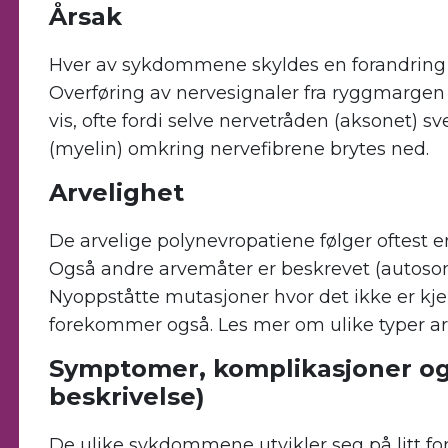
Årsak
Hver av sykdommene skyldes en forandring (
Overføring av nervesignaler fra ryggmargen t
vis, ofte fordi selve nervetråden (aksonet) sv
(myelin) omkring nervefibrene brytes ned.
Arvelighet
De arvelige polynevropatiene følger oftest
Også andre arvemåter er beskrevet (autosoma
Nyoppståtte mutasjoner hvor det ikke er kjente
forekommer også. Les mer om ulike typer 
Symptomer, komplikasjoner og 
beskrivelse)
De ulike sykdommene utvikler seg på litt for