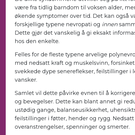
være fra tidlig barndom til voksen alder, men
økende symptomer over tid. Det kan også v
forskjellige typene nevropati og
innen
samme
Dette gjør det vanskelig å gi eksakt inform
hos den enkelte.
Felles for de fleste typene arvelige polyne
med nedsatt kraft og muskelsvinn, forsinke
svekkede dype senereflekser, feilstillinger i
vansker.
Samlet vil dette påvirke evnen til å korriger
og bevegelser. Dette kan blant annet gi re
ustødig gange, balanseusikkerhet, uhensikt
feilstillinger i føtter, hender og rygg. Nedsa
overanstrengelser, spenninger og smerter.