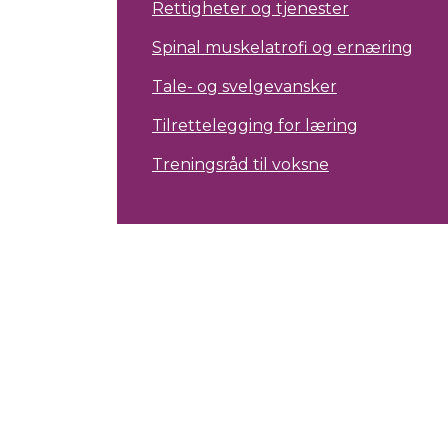
Rettigheter og tjenester
Spinal muskelatrofi og ernæring
Tale- og svelgevansker
Tilrettelegging for læring
Treningsråd til voksne