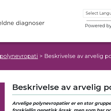
Powered b
 polynevropati
>
Beskrivelse av arvelig p
Beskrivelse av arvelig 
Arvelige polynevropatier er en stor grup
forskjellig genetisk årsak, men som har p