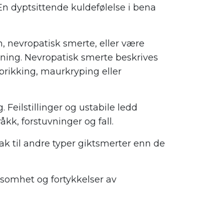
 En dyptsittende kuldefølelse i bena
 nevropatisk smerte, eller være
tning. Nevropatisk smerte beskrives
rikking, maurkryping eller
 Feilstillinger og ustabile ledd
åkk, forstuvninger og fall.
sak til andre typer giktsmerter enn de
lsomhet og fortykkelser av