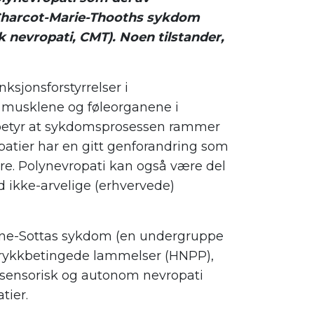
Charcot-Marie-Thooths sykdom
 nevropati, CMT). Noen tilstander,
ksjonsforstyrrelser i
musklene og føleorganene i
betyr at sykdomsprosessen rammer
patier har en gitt genforandring som
dre. Polynevropati kan også være del
 ikke-arvelige (erhvervede)
ine-Sottas sykdom (en undergruppe
 trykkbetingede lammelser (HNPP),
g sensorisk og autonom nevropati
tier.