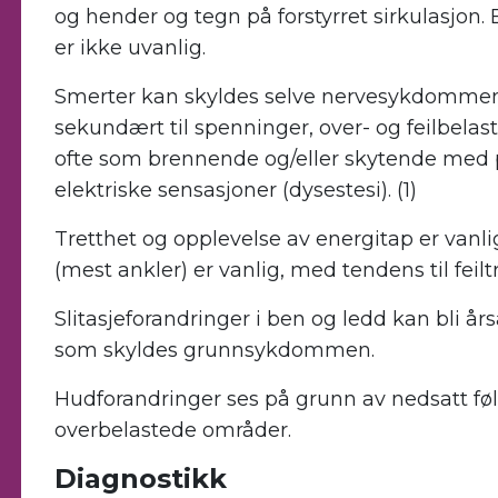
og hender og tegn på forstyrret sirkulasjon.
er ikke uvanlig.
Smerter kan skyldes selve nervesykdommen,
sekundært til spenninger, over- og feilbelas
ofte som brennende og/eller skytende med p
elektriske sensasjoner (dysestesi). (1)
Tretthet og opplevelse av energitap er vanlig.
(mest ankler) er vanlig, med tendens til feiltr
Slitasjeforandringer i ben og ledd kan bli år
som skyldes grunnsykdommen.
Hudforandringer ses på grunn av nedsatt fø
overbelastede områder.
Diagnostikk