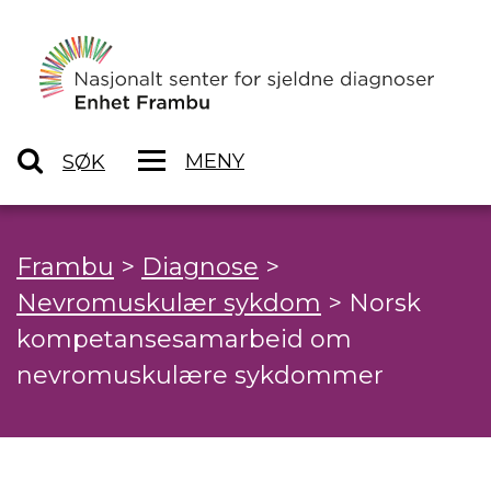
MENY
SØK
Frambu
>
Diagnose
>
Nevromuskulær sykdom
>
Norsk
kompetansesamarbeid om
nevromuskulære sykdommer