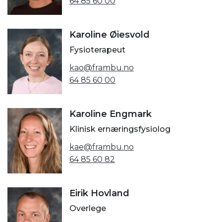
64 85 60 00
Karoline Øiesvold
Fysioterapeut
kao@frambu.no
64 85 60 00
Karoline Engmark
Klinisk ernæringsfysiolog
kae@frambu.no
64 85 60 82
Eirik Hovland
Overlege