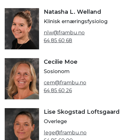
Natasha L. Welland
Klinisk ernæringsfysiolog
nlw@frambu.no
64 85 60 68
Cecilie Moe
Sosionom
cem@frambu.no
64 85 60 26
Lise Skogstad Loftsgaard
Overlege
lege@frambu.no