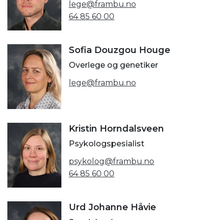
lege@frambu.no
64 85 60 00
Sofia Douzgou Houge
Overlege og genetiker
lege@frambu.no
Kristin Horndalsveen
Psykologspesialist
psykolog@frambu.no
64 85 60 00
Urd Johanne Håvie