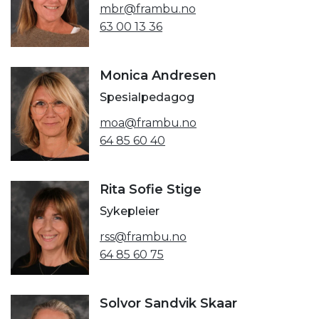
mbr@frambu.no
63 00 13 36
Monica Andresen
Spesialpedagog
moa@frambu.no
64 85 60 40
Rita Sofie Stige
Sykepleier
rss@frambu.no
64 85 60 75
Solvor Sandvik Skaar