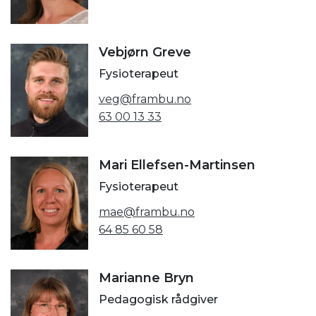
Vebjørn Greve
Fysioterapeut
veg@frambu.no
63 00 13 33
Mari Ellefsen-Martinsen
Fysioterapeut
mae@frambu.no
64 85 60 58
Marianne Bryn
Pedagogisk rådgiver