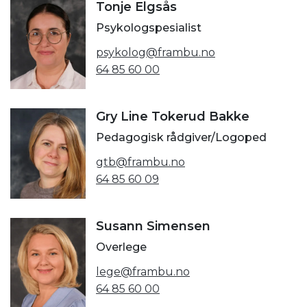
Tonje Elgsås
Psykologspesialist
psykolog@frambu.no
64 85 60 00
Gry Line Tokerud Bakke
Pedagogisk rådgiver/Logoped
gtb@frambu.no
64 85 60 09
Susann Simensen
Overlege
lege@frambu.no
64 85 60 00