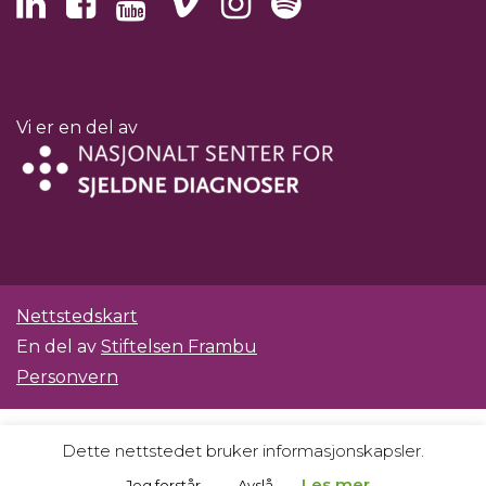
Vi er en del av
Nettstedskart
En del av
Stiftelsen Frambu
Personvern
Dette nettstedet bruker informasjonskapsler.
Les mer.
Jeg forstår
Avslå