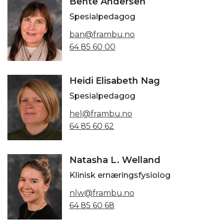
Bente Andersen
Spesialpedagog
ban@frambu.no
64 85 60 00
Heidi Elisabeth Nag
Spesialpedagog
hel@frambu.no
64 85 60 62
Natasha L. Welland
Klinisk ernæringsfysiolog
nlw@frambu.no
64 85 60 68