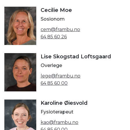
Cecilie Moe
Sosionom
cem@frambu.no
64 85 60 26
Lise Skogstad Loftsgaard
Overlege
lege@frambu.no
64 85 60 00
Karoline Øiesvold
Fysioterapeut
kao@frambu.no
64 85 60 00