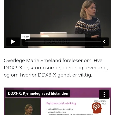
Overlege Marie Smeland foreleser om: Hva
DDX3-X er, kromosomer, gener og arvegang,
og om hvorfor DDX3-X genet er viktig.