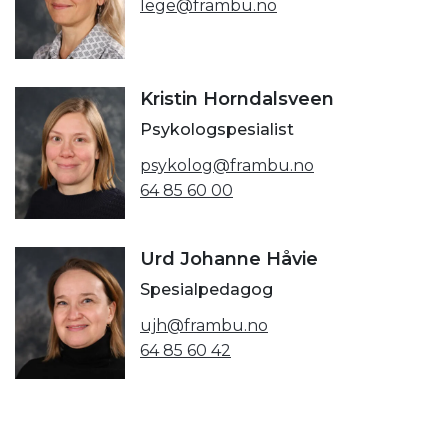
lege@frambu.no
Kristin Horndalsveen
Psykologspesialist
psykolog@frambu.no
64 85 60 00
Urd Johanne Håvie
Spesialpedagog
ujh@frambu.no
64 85 60 42