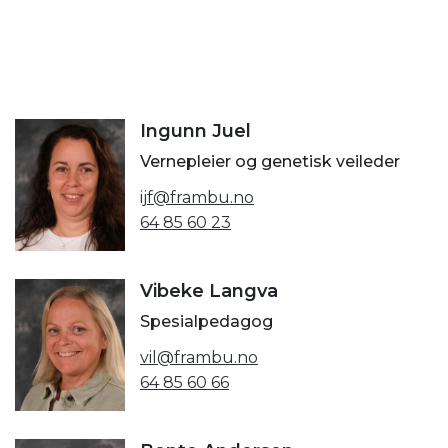
Ingunn Juel
Vernepleier og genetisk veileder
ijf@frambu.no
64 85 60 23
Vibeke Langva
Spesialpedagog
vil@frambu.no
64 85 60 66