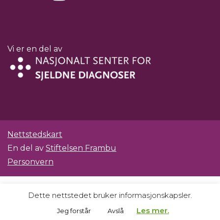
Vi er en del av
Nettstedskart
En del av
Stiftelsen Frambu
Personvern
Dette nettstedet bruker informasjonskapsler.
Les mer.
Jeg forstår
Avslå