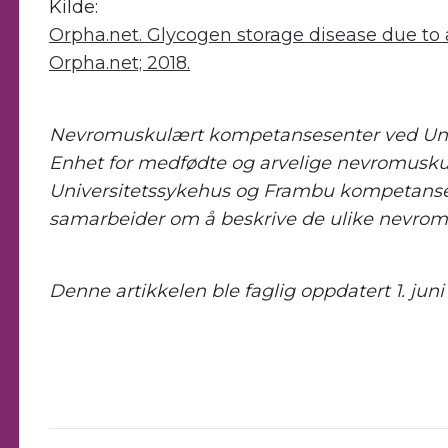
Kilde:
Orpha.net. Glycogen storage disease due to a
Orpha.net; 2018.
.
Nevromuskulært kompetansesenter ved Univ
Enhet for medfødte og arvelige nevromuskul
Universitetssykehus og Frambu kompetanses
samarbeider om å beskrive de ulike nevro
.
Denne artikkelen ble faglig oppdatert 1. juni
.