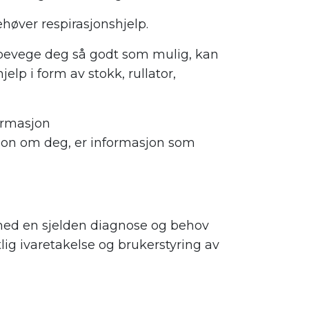
øver respirasjonshjelp.
å bevege deg så godt som mulig, kan
jelp i form av stokk, rullator,
formasjon
sjon om deg, er informasjon som
ed en sjelden diagnose og behov
lig ivaretakelse og brukerstyring av