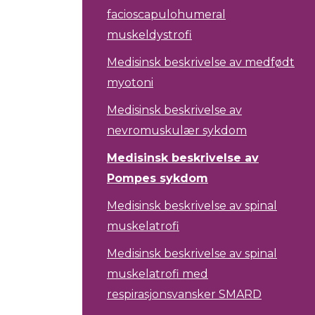
facioscapulohumeral
muskeldystrofi
Medisinsk beskrivelse av medfødt
myotoni
Medisinsk beskrivelse av
nevromuskulær sykdom
Medisinsk beskrivelse av
Pompes sykdom
Medisinsk beskrivelse av spinal
muskelatrofi
Medisinsk beskrivelse av spinal
muskelatrofi med
respirasjonsvansker SMARD