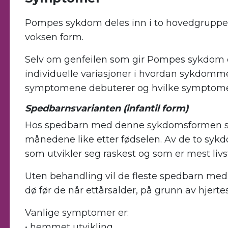
Pompes sykdom deles inn i to hovedgrupper;
voksen form.
Selv om genfeilen som gir Pompes sykdom er
individuelle variasjoner i hvordan sykdomme
symptomene debuterer og hvilke symptomer
Spedbarnsvarianten (infantil form)
Hos spedbarn med denne sykdomsformen se
månedene like etter fødselen. Av de to syk
som utvikler seg raskest og som er mest liv
Uten behandling vil de fleste spedbarn med
dø før de når ettårsalder, på grunn av hjerte
Vanlige symptomer er:
• hemmet utvikling