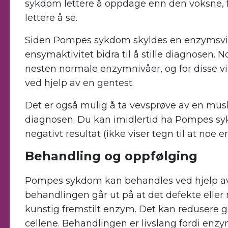
sykdom lettere å oppdage enn den voksne, 
lettere å se.
Siden Pompes sykdom skyldes en enzymsvik
ensymaktivitet bidra til å stille diagnose
nesten normale enzymnivåer, og for disse vil
ved hjelp av en gentest.
Det er også mulig å ta vevsprøve av en musk
diagnosen. Du kan imidlertid ha Pompes sy
negativt resultat (ikke viser tegn til at noe er
Behandling og oppfølging
Pompes sykdom kan behandles ved hjelp av
behandlingen går ut på at det defekte elle
kunstig fremstilt enzym. Det kan redusere 
cellene. Behandlingen er livslang fordi enz