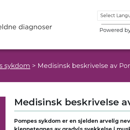
Powered b
s sykdom
>
Medisinsk beskrivelse av 
Medisinsk beskrivelse
Pompes sykdom er en sjelden arvelig n
kjennetegnes av gradvis svekkelse i musk