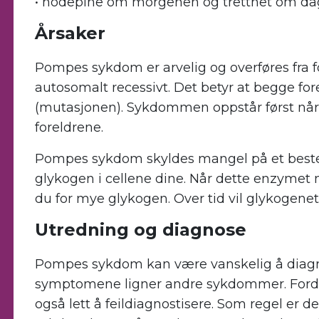
• hodepine om morgenen og tretthet om d
Årsaker
Pompes sykdom er arvelig og overføres fra 
autosomalt recessivt. Det betyr at begge for
(mutasjonen). Sykdommen oppstår først når
foreldrene.
Pompes sykdom skyldes mangel på et best
glykogen i cellene dine. Når dette enzymet ma
du for mye glykogen. Over tid vil glykogene
Utredning og diagnose
Pompes sykdom kan være vanskelig å diagn
symptomene ligner andre sykdommer. Fordi
også lett å feildiagnostisere. Som regel er 