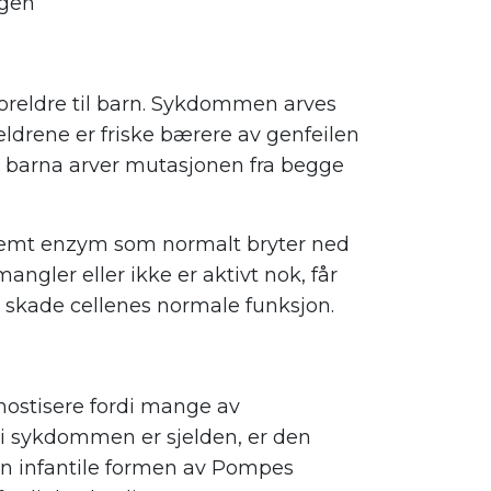
agen
foreldre til barn. Sykdommen arves
eldrene er friske bærere av genfeilen
 barna arver mutasjonen fra begge
emt enzym som normalt bryter ned
ngler eller ikke er aktivt nok, får
t skade cellenes normale funksjon.
ostisere fordi mange av
 sykdommen er sjelden, er den
den infantile formen av Pompes