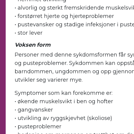
• alvorlig og sterkt fremskridende muskelsvi
• forstørret hjerte og hjerteproblemer
• pustevansker og stadige infeksjoner i pus
• stor lever
Voksen form
Personer med denne sykdomsformen får sy
og pusteproblemer. Sykdommen kan oppstå 
barndommen, ungdommen og opp gjennom 
utvikler seg varierer mye.
Symptomer som kan forekomme er:
• økende muskelsvikt i ben og hofter
• gangvansker
• utvikling av ryggskjevhet (skoliose)
• pusteproblemer