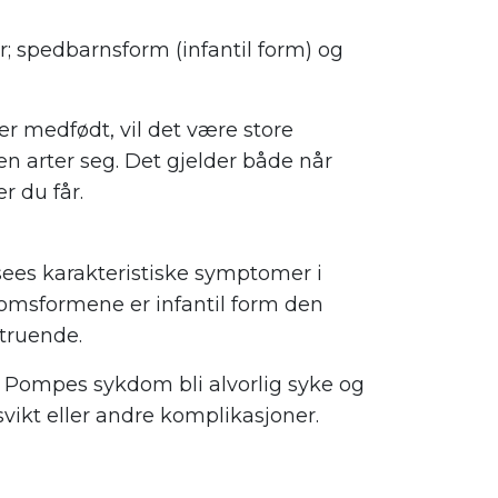
 spedbarnsform (infantil form) og
 medfødt, vil det være store
n arter seg. Det gjelder både når
 du får.
es karakteristiske symptomer i
domsformene er infantil form den
struende.
 Pompes sykdom bli alvorlig syke og
svikt eller andre komplikasjoner.