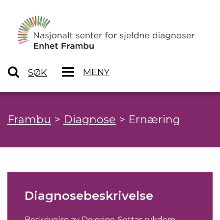
MENY
SØK
Frambu
>
Diagnose
>
Ernæring
Diagnosebeskrivelse
Beskrivelse av Dejerine-Sottas sykdom