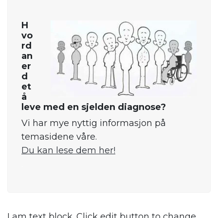
H
vo
rd
an
er
d
et
å
leve med en sjelden diagnose?
Vi har mye nyttig informasjon på
temasidene våre.
Du kan lese dem her!
.
I am text block. Click edit button to change